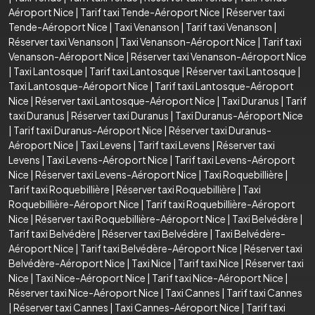
Aéroport Nice
|
Tarif taxi Tende-Aéroport Nice
|
Réserver taxi
Tende-Aéroport Nice
|
Taxi Venanson
|
Tarif taxi Venanson
|
Réserver taxi Venanson
|
Taxi Venanson-Aéroport Nice
|
Tarif taxi
Venanson-Aéroport Nice
|
Réserver taxi Venanson-Aéroport Nice
|
Taxi Lantosque
|
Tarif taxi Lantosque
|
Réserver taxi Lantosque
|
Taxi Lantosque-Aéroport Nice
|
Tarif taxi Lantosque-Aéroport
Nice
|
Réserver taxi Lantosque-Aéroport Nice
|
Taxi Duranus
|
Tarif
taxi Duranus
|
Réserver taxi Duranus
|
Taxi Duranus-Aéroport Nice
|
Tarif taxi Duranus-Aéroport Nice
|
Réserver taxi Duranus-
Aéroport Nice
|
Taxi Levens
|
Tarif taxi Levens
|
Réserver taxi
Levens
|
Taxi Levens-Aéroport Nice
|
Tarif taxi Levens-Aéroport
Nice
|
Réserver taxi Levens-Aéroport Nice
|
Taxi Roquebillière
|
Tarif taxi Roquebillière
|
Réserver taxi Roquebillière
|
Taxi
Roquebillière-Aéroport Nice
|
Tarif taxi Roquebillière-Aéroport
Nice
|
Réserver taxi Roquebillière-Aéroport Nice
|
Taxi Belvédère
|
Tarif taxi Belvédère
|
Réserver taxi Belvédère
|
Taxi Belvédère-
Aéroport Nice
|
Tarif taxi Belvédère-Aéroport Nice
|
Réserver taxi
Belvédère-Aéroport Nice
|
Taxi Nice
|
Tarif taxi Nice
|
Réserver taxi
Nice
|
Taxi Nice-Aéroport Nice
|
Tarif taxi Nice-Aéroport Nice
|
Réserver taxi Nice-Aéroport Nice
|
Taxi Cannes
|
Tarif taxi Cannes
|
Réserver taxi Cannes
|
Taxi Cannes-Aéroport Nice
|
Tarif taxi