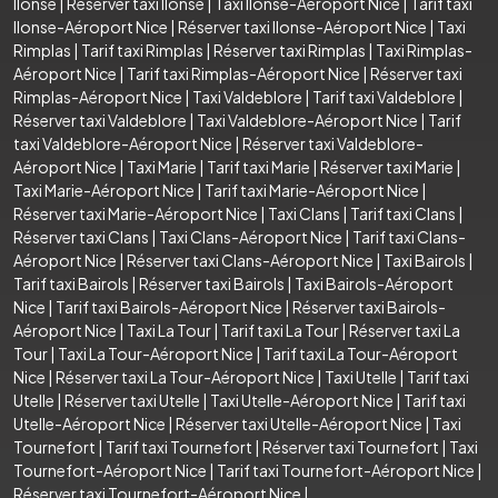
Ilonse
|
Réserver taxi Ilonse
|
Taxi Ilonse-Aéroport Nice
|
Tarif taxi
Ilonse-Aéroport Nice
|
Réserver taxi Ilonse-Aéroport Nice
|
Taxi
Rimplas
|
Tarif taxi Rimplas
|
Réserver taxi Rimplas
|
Taxi Rimplas-
Aéroport Nice
|
Tarif taxi Rimplas-Aéroport Nice
|
Réserver taxi
Rimplas-Aéroport Nice
|
Taxi Valdeblore
|
Tarif taxi Valdeblore
|
Réserver taxi Valdeblore
|
Taxi Valdeblore-Aéroport Nice
|
Tarif
taxi Valdeblore-Aéroport Nice
|
Réserver taxi Valdeblore-
Aéroport Nice
|
Taxi Marie
|
Tarif taxi Marie
|
Réserver taxi Marie
|
Taxi Marie-Aéroport Nice
|
Tarif taxi Marie-Aéroport Nice
|
Réserver taxi Marie-Aéroport Nice
|
Taxi Clans
|
Tarif taxi Clans
|
Réserver taxi Clans
|
Taxi Clans-Aéroport Nice
|
Tarif taxi Clans-
Aéroport Nice
|
Réserver taxi Clans-Aéroport Nice
|
Taxi Bairols
|
Tarif taxi Bairols
|
Réserver taxi Bairols
|
Taxi Bairols-Aéroport
Nice
|
Tarif taxi Bairols-Aéroport Nice
|
Réserver taxi Bairols-
Aéroport Nice
|
Taxi La Tour
|
Tarif taxi La Tour
|
Réserver taxi La
Tour
|
Taxi La Tour-Aéroport Nice
|
Tarif taxi La Tour-Aéroport
Nice
|
Réserver taxi La Tour-Aéroport Nice
|
Taxi Utelle
|
Tarif taxi
Utelle
|
Réserver taxi Utelle
|
Taxi Utelle-Aéroport Nice
|
Tarif taxi
Utelle-Aéroport Nice
|
Réserver taxi Utelle-Aéroport Nice
|
Taxi
Tournefort
|
Tarif taxi Tournefort
|
Réserver taxi Tournefort
|
Taxi
Tournefort-Aéroport Nice
|
Tarif taxi Tournefort-Aéroport Nice
|
Réserver taxi Tournefort-Aéroport Nice
|