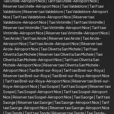
Taxi Utelle-Aéroport Nice
|
Tarif taxi Utelle-Aéroport Nice
|
Réserver taxi Utelle-Aéroport Nice
|
Taxi Valdeblore
|
Tarif taxi
Valdeblore
|
Réserver taxi Valdeblore
|
Taxi Valdeblore-Aéroport
Nice
|
Tarif taxi Valdeblore-Aéroport Nice
|
Réserver taxi
Valdeblore-Aéroport Nice
|
Taxi Vintimille
|
Tarif taxi Vintimille
|
Réserver taxi Vintimille
|
Taxi Vintimille-Aéroport Nice
|
Tarif taxi
Vintimille-Aéroport Nice
|
Réserver taxi Vintimille-Aéroport Nice
|
Taxi Airole
|
Tarif taxi Airole
|
Réserver taxi Airole
|
Taxi Airole-
Aéroport Nice
|
Tarif taxi Airole-Aéroport Nice
|
Réserver taxi
Airole-Aéroport Nice
|
Taxi Olivetta San Michele
|
Tarif taxi
Olivetta San Michele
|
Réserver taxi Olivetta San Michele
|
Taxi
Olivetta San Michele-Aéroport Nice
|
Tarif taxi Olivetta San
Michele-Aéroport Nice
|
Réserver taxi Olivetta San Michele-
Aéroport Nice
|
Taxi Breil-sur-Roya
|
Tarif taxi Breil-sur-Roya
|
Réserver taxi Breil-sur-Roya
|
Taxi Breil-sur-Roya-Aéroport Nice
|
Tarif taxi Breil-sur-Roya-Aéroport Nice
|
Réserver taxi Breil-sur-
Roya-Aéroport Nice
|
Taxi Sospel
|
Tarif taxi Sospel
|
Réserver taxi
Sospel
|
Taxi Sospel-Aéroport Nice
|
Tarif taxi Sospel-Aéroport
Nice
|
Réserver taxi Sospel-Aéroport Nice
|
Taxi Saorge
|
Tarif taxi
Saorge
|
Réserver taxi Saorge
|
Taxi Saorge-Aéroport Nice
|
Tarif
taxi Saorge-Aéroport Nice
|
Réserver taxi Saorge-Aéroport Nice
|
Taxi Tende
|
Tarif taxi Tende
|
Réserver taxi Tende
|
Taxi Tende-