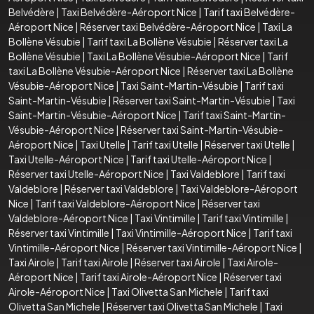
Belvédère
|
Taxi Belvédère-Aéroport Nice
|
Tarif taxi Belvédère-
Aéroport Nice
|
Réserver taxi Belvédère-Aéroport Nice
|
Taxi La
Bollène Vésubie
|
Tarif taxi La Bollène Vésubie
|
Réserver taxi La
Bollène Vésubie
|
Taxi La Bollène Vésubie-Aéroport Nice
|
Tarif
taxi La Bollène Vésubie-Aéroport Nice
|
Réserver taxi La Bollène
Vésubie-Aéroport Nice
|
Taxi Saint-Martin-Vésubie
|
Tarif taxi
Saint-Martin-Vésubie
|
Réserver taxi Saint-Martin-Vésubie
|
Taxi
Saint-Martin-Vésubie-Aéroport Nice
|
Tarif taxi Saint-Martin-
Vésubie-Aéroport Nice
|
Réserver taxi Saint-Martin-Vésubie-
Aéroport Nice
|
Taxi Utelle
|
Tarif taxi Utelle
|
Réserver taxi Utelle
|
Taxi Utelle-Aéroport Nice
|
Tarif taxi Utelle-Aéroport Nice
|
Réserver taxi Utelle-Aéroport Nice
|
Taxi Valdeblore
|
Tarif taxi
Valdeblore
|
Réserver taxi Valdeblore
|
Taxi Valdeblore-Aéroport
Nice
|
Tarif taxi Valdeblore-Aéroport Nice
|
Réserver taxi
Valdeblore-Aéroport Nice
|
Taxi Vintimille
|
Tarif taxi Vintimille
|
Réserver taxi Vintimille
|
Taxi Vintimille-Aéroport Nice
|
Tarif taxi
Vintimille-Aéroport Nice
|
Réserver taxi Vintimille-Aéroport Nice
|
Taxi Airole
|
Tarif taxi Airole
|
Réserver taxi Airole
|
Taxi Airole-
Aéroport Nice
|
Tarif taxi Airole-Aéroport Nice
|
Réserver taxi
Airole-Aéroport Nice
|
Taxi Olivetta San Michele
|
Tarif taxi
Olivetta San Michele
|
Réserver taxi Olivetta San Michele
|
Taxi