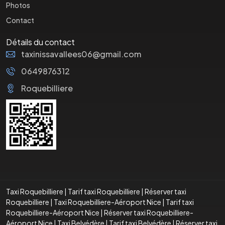
Photos
Contact
Détails du contact
taxinissavallees06@gmail.com
0649876312
Roquebilliere
Taxi Roquebilliere
|
Tarif taxi Roquebilliere
|
Réserver taxi
Roquebilliere
|
Taxi Roquebilliere-Aéroport Nice
|
Tarif taxi
Roquebilliere-Aéroport Nice
|
Réserver taxi Roquebilliere-
Aéroport Nice
|
Taxi Belvédère
|
Tarif taxi Belvédère
|
Réserver taxi