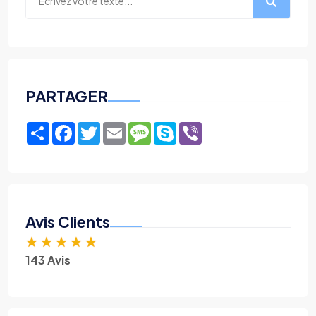
PARTAGER
Share
Facebook
Twitter
Email
Message
Skype
Viber
Avis Clients
★
★
★
★
★
143 Avis