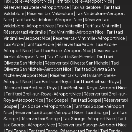
Taxi Utelle-Aéroport Nice
|
Tarif taxi Utelle-Aéroport Nice
|
Réserver taxi Utelle-Aéroport Nice
|
Taxi Valdeblore
|
Tarif taxi
Valdeblore
|
Réserver taxi Valdeblore
|
Taxi Valdeblore-Aéroport
Nice
|
Tarif taxi Valdeblore-Aéroport Nice
|
Réserver taxi
Valdeblore-Aéroport Nice
|
Taxi Vintimille
|
Tarif taxi Vintimille
|
Réserver taxi Vintimille
|
Taxi Vintimille-Aéroport Nice
|
Tarif taxi
Vintimille-Aéroport Nice
|
Réserver taxi Vintimille-Aéroport Nice
|
Taxi Airole
|
Tarif taxi Airole
|
Réserver taxi Airole
|
Taxi Airole-
Aéroport Nice
|
Tarif taxi Airole-Aéroport Nice
|
Réserver taxi
Airole-Aéroport Nice
|
Taxi Olivetta San Michele
|
Tarif taxi
Olivetta San Michele
|
Réserver taxi Olivetta San Michele
|
Taxi
Olivetta San Michele-Aéroport Nice
|
Tarif taxi Olivetta San
Michele-Aéroport Nice
|
Réserver taxi Olivetta San Michele-
Aéroport Nice
|
Taxi Breil-sur-Roya
|
Tarif taxi Breil-sur-Roya
|
Réserver taxi Breil-sur-Roya
|
Taxi Breil-sur-Roya-Aéroport Nice
|
Tarif taxi Breil-sur-Roya-Aéroport Nice
|
Réserver taxi Breil-sur-
Roya-Aéroport Nice
|
Taxi Sospel
|
Tarif taxi Sospel
|
Réserver taxi
Sospel
|
Taxi Sospel-Aéroport Nice
|
Tarif taxi Sospel-Aéroport
Nice
|
Réserver taxi Sospel-Aéroport Nice
|
Taxi Saorge
|
Tarif taxi
Saorge
|
Réserver taxi Saorge
|
Taxi Saorge-Aéroport Nice
|
Tarif
taxi Saorge-Aéroport Nice
|
Réserver taxi Saorge-Aéroport Nice
|
Taxi Tende
|
Tarif taxi Tende
|
Réserver taxi Tende
|
Taxi Tende-