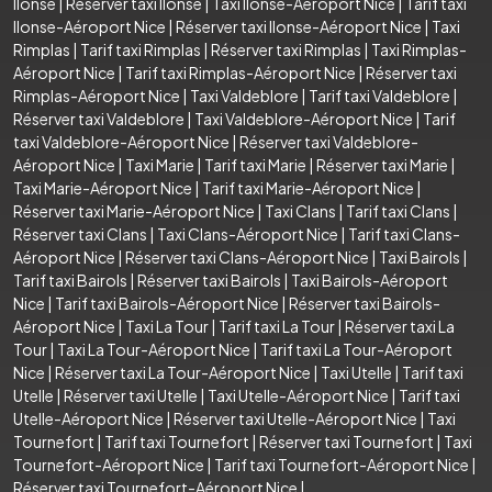
Ilonse
|
Réserver taxi Ilonse
|
Taxi Ilonse-Aéroport Nice
|
Tarif taxi
Ilonse-Aéroport Nice
|
Réserver taxi Ilonse-Aéroport Nice
|
Taxi
Rimplas
|
Tarif taxi Rimplas
|
Réserver taxi Rimplas
|
Taxi Rimplas-
Aéroport Nice
|
Tarif taxi Rimplas-Aéroport Nice
|
Réserver taxi
Rimplas-Aéroport Nice
|
Taxi Valdeblore
|
Tarif taxi Valdeblore
|
Réserver taxi Valdeblore
|
Taxi Valdeblore-Aéroport Nice
|
Tarif
taxi Valdeblore-Aéroport Nice
|
Réserver taxi Valdeblore-
Aéroport Nice
|
Taxi Marie
|
Tarif taxi Marie
|
Réserver taxi Marie
|
Taxi Marie-Aéroport Nice
|
Tarif taxi Marie-Aéroport Nice
|
Réserver taxi Marie-Aéroport Nice
|
Taxi Clans
|
Tarif taxi Clans
|
Réserver taxi Clans
|
Taxi Clans-Aéroport Nice
|
Tarif taxi Clans-
Aéroport Nice
|
Réserver taxi Clans-Aéroport Nice
|
Taxi Bairols
|
Tarif taxi Bairols
|
Réserver taxi Bairols
|
Taxi Bairols-Aéroport
Nice
|
Tarif taxi Bairols-Aéroport Nice
|
Réserver taxi Bairols-
Aéroport Nice
|
Taxi La Tour
|
Tarif taxi La Tour
|
Réserver taxi La
Tour
|
Taxi La Tour-Aéroport Nice
|
Tarif taxi La Tour-Aéroport
Nice
|
Réserver taxi La Tour-Aéroport Nice
|
Taxi Utelle
|
Tarif taxi
Utelle
|
Réserver taxi Utelle
|
Taxi Utelle-Aéroport Nice
|
Tarif taxi
Utelle-Aéroport Nice
|
Réserver taxi Utelle-Aéroport Nice
|
Taxi
Tournefort
|
Tarif taxi Tournefort
|
Réserver taxi Tournefort
|
Taxi
Tournefort-Aéroport Nice
|
Tarif taxi Tournefort-Aéroport Nice
|
Réserver taxi Tournefort-Aéroport Nice
|