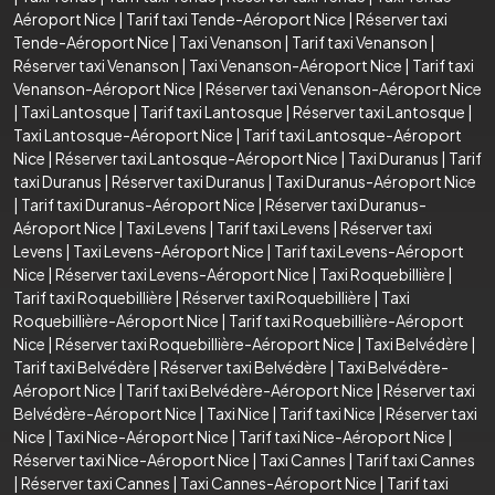
Aéroport Nice
|
Tarif taxi Tende-Aéroport Nice
|
Réserver taxi
Tende-Aéroport Nice
|
Taxi Venanson
|
Tarif taxi Venanson
|
Réserver taxi Venanson
|
Taxi Venanson-Aéroport Nice
|
Tarif taxi
Venanson-Aéroport Nice
|
Réserver taxi Venanson-Aéroport Nice
|
Taxi Lantosque
|
Tarif taxi Lantosque
|
Réserver taxi Lantosque
|
Taxi Lantosque-Aéroport Nice
|
Tarif taxi Lantosque-Aéroport
Nice
|
Réserver taxi Lantosque-Aéroport Nice
|
Taxi Duranus
|
Tarif
taxi Duranus
|
Réserver taxi Duranus
|
Taxi Duranus-Aéroport Nice
|
Tarif taxi Duranus-Aéroport Nice
|
Réserver taxi Duranus-
Aéroport Nice
|
Taxi Levens
|
Tarif taxi Levens
|
Réserver taxi
Levens
|
Taxi Levens-Aéroport Nice
|
Tarif taxi Levens-Aéroport
Nice
|
Réserver taxi Levens-Aéroport Nice
|
Taxi Roquebillière
|
Tarif taxi Roquebillière
|
Réserver taxi Roquebillière
|
Taxi
Roquebillière-Aéroport Nice
|
Tarif taxi Roquebillière-Aéroport
Nice
|
Réserver taxi Roquebillière-Aéroport Nice
|
Taxi Belvédère
|
Tarif taxi Belvédère
|
Réserver taxi Belvédère
|
Taxi Belvédère-
Aéroport Nice
|
Tarif taxi Belvédère-Aéroport Nice
|
Réserver taxi
Belvédère-Aéroport Nice
|
Taxi Nice
|
Tarif taxi Nice
|
Réserver taxi
Nice
|
Taxi Nice-Aéroport Nice
|
Tarif taxi Nice-Aéroport Nice
|
Réserver taxi Nice-Aéroport Nice
|
Taxi Cannes
|
Tarif taxi Cannes
|
Réserver taxi Cannes
|
Taxi Cannes-Aéroport Nice
|
Tarif taxi