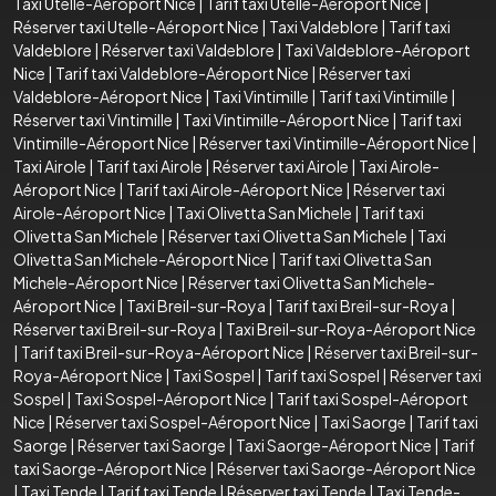
Taxi Utelle-Aéroport Nice
|
Tarif taxi Utelle-Aéroport Nice
|
Réserver taxi Utelle-Aéroport Nice
|
Taxi Valdeblore
|
Tarif taxi
Valdeblore
|
Réserver taxi Valdeblore
|
Taxi Valdeblore-Aéroport
Nice
|
Tarif taxi Valdeblore-Aéroport Nice
|
Réserver taxi
Valdeblore-Aéroport Nice
|
Taxi Vintimille
|
Tarif taxi Vintimille
|
Réserver taxi Vintimille
|
Taxi Vintimille-Aéroport Nice
|
Tarif taxi
Vintimille-Aéroport Nice
|
Réserver taxi Vintimille-Aéroport Nice
|
Taxi Airole
|
Tarif taxi Airole
|
Réserver taxi Airole
|
Taxi Airole-
Aéroport Nice
|
Tarif taxi Airole-Aéroport Nice
|
Réserver taxi
Airole-Aéroport Nice
|
Taxi Olivetta San Michele
|
Tarif taxi
Olivetta San Michele
|
Réserver taxi Olivetta San Michele
|
Taxi
Olivetta San Michele-Aéroport Nice
|
Tarif taxi Olivetta San
Michele-Aéroport Nice
|
Réserver taxi Olivetta San Michele-
Aéroport Nice
|
Taxi Breil-sur-Roya
|
Tarif taxi Breil-sur-Roya
|
Réserver taxi Breil-sur-Roya
|
Taxi Breil-sur-Roya-Aéroport Nice
|
Tarif taxi Breil-sur-Roya-Aéroport Nice
|
Réserver taxi Breil-sur-
Roya-Aéroport Nice
|
Taxi Sospel
|
Tarif taxi Sospel
|
Réserver taxi
Sospel
|
Taxi Sospel-Aéroport Nice
|
Tarif taxi Sospel-Aéroport
Nice
|
Réserver taxi Sospel-Aéroport Nice
|
Taxi Saorge
|
Tarif taxi
Saorge
|
Réserver taxi Saorge
|
Taxi Saorge-Aéroport Nice
|
Tarif
taxi Saorge-Aéroport Nice
|
Réserver taxi Saorge-Aéroport Nice
|
Taxi Tende
|
Tarif taxi Tende
|
Réserver taxi Tende
|
Taxi Tende-