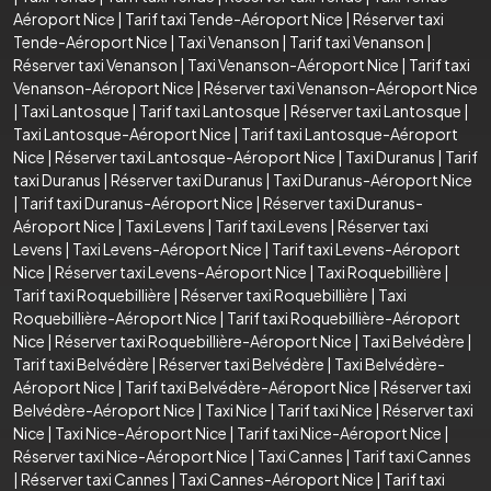
Aéroport Nice
|
Tarif taxi Tende-Aéroport Nice
|
Réserver taxi
Tende-Aéroport Nice
|
Taxi Venanson
|
Tarif taxi Venanson
|
Réserver taxi Venanson
|
Taxi Venanson-Aéroport Nice
|
Tarif taxi
Venanson-Aéroport Nice
|
Réserver taxi Venanson-Aéroport Nice
|
Taxi Lantosque
|
Tarif taxi Lantosque
|
Réserver taxi Lantosque
|
Taxi Lantosque-Aéroport Nice
|
Tarif taxi Lantosque-Aéroport
Nice
|
Réserver taxi Lantosque-Aéroport Nice
|
Taxi Duranus
|
Tarif
taxi Duranus
|
Réserver taxi Duranus
|
Taxi Duranus-Aéroport Nice
|
Tarif taxi Duranus-Aéroport Nice
|
Réserver taxi Duranus-
Aéroport Nice
|
Taxi Levens
|
Tarif taxi Levens
|
Réserver taxi
Levens
|
Taxi Levens-Aéroport Nice
|
Tarif taxi Levens-Aéroport
Nice
|
Réserver taxi Levens-Aéroport Nice
|
Taxi Roquebillière
|
Tarif taxi Roquebillière
|
Réserver taxi Roquebillière
|
Taxi
Roquebillière-Aéroport Nice
|
Tarif taxi Roquebillière-Aéroport
Nice
|
Réserver taxi Roquebillière-Aéroport Nice
|
Taxi Belvédère
|
Tarif taxi Belvédère
|
Réserver taxi Belvédère
|
Taxi Belvédère-
Aéroport Nice
|
Tarif taxi Belvédère-Aéroport Nice
|
Réserver taxi
Belvédère-Aéroport Nice
|
Taxi Nice
|
Tarif taxi Nice
|
Réserver taxi
Nice
|
Taxi Nice-Aéroport Nice
|
Tarif taxi Nice-Aéroport Nice
|
Réserver taxi Nice-Aéroport Nice
|
Taxi Cannes
|
Tarif taxi Cannes
|
Réserver taxi Cannes
|
Taxi Cannes-Aéroport Nice
|
Tarif taxi