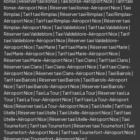
Ilonse
|
Réserver taxi Ilonse
|
Taxi Ilonse-Aéroport Nice
|
Tarif taxi
Ilonse-Aéroport Nice
|
Réserver taxi Ilonse-Aéroport Nice
|
Taxi
Rimplas
|
Tarif taxi Rimplas
|
Réserver taxi Rimplas
|
Taxi Rimplas-
Aéroport Nice
|
Tarif taxi Rimplas-Aéroport Nice
|
Réserver taxi
Rimplas-Aéroport Nice
|
Taxi Valdeblore
|
Tarif taxi Valdeblore
|
Réserver taxi Valdeblore
|
Taxi Valdeblore-Aéroport Nice
|
Tarif
taxi Valdeblore-Aéroport Nice
|
Réserver taxi Valdeblore-
Aéroport Nice
|
Taxi Marie
|
Tarif taxi Marie
|
Réserver taxi Marie
|
Taxi Marie-Aéroport Nice
|
Tarif taxi Marie-Aéroport Nice
|
Réserver taxi Marie-Aéroport Nice
|
Taxi Clans
|
Tarif taxi Clans
|
Réserver taxi Clans
|
Taxi Clans-Aéroport Nice
|
Tarif taxi Clans-
Aéroport Nice
|
Réserver taxi Clans-Aéroport Nice
|
Taxi Bairols
|
Tarif taxi Bairols
|
Réserver taxi Bairols
|
Taxi Bairols-Aéroport
Nice
|
Tarif taxi Bairols-Aéroport Nice
|
Réserver taxi Bairols-
Aéroport Nice
|
Taxi La Tour
|
Tarif taxi La Tour
|
Réserver taxi La
Tour
|
Taxi La Tour-Aéroport Nice
|
Tarif taxi La Tour-Aéroport
Nice
|
Réserver taxi La Tour-Aéroport Nice
|
Taxi Utelle
|
Tarif taxi
Utelle
|
Réserver taxi Utelle
|
Taxi Utelle-Aéroport Nice
|
Tarif taxi
Utelle-Aéroport Nice
|
Réserver taxi Utelle-Aéroport Nice
|
Taxi
Tournefort
|
Tarif taxi Tournefort
|
Réserver taxi Tournefort
|
Taxi
Tournefort-Aéroport Nice
|
Tarif taxi Tournefort-Aéroport Nice
|
Réserver taxi Tournefort-Aéroport Nice
|