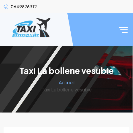
0649876312
Taxi La bollene vesubie
Accueil
Taxi La bollene vesubie