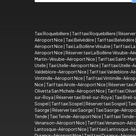
Taxi Roquebilliere
|
Tarif taxi Roquebilliere
|
Réserver 
Aéroport Nice
|
Taxi Belvédère
|
Tarif taxi Belvédère
Aéroport Nice
|
Taxi La Bollène Vésubie
|
Tarif taxi L
Aéroport Nice
|
Réserver taxi La Bollène Vésubie-A
Martin-Vésubie-Aéroport Nice
|
Tarif taxi Saint-Ma
Utelle
|
Taxi Utelle-Aéroport Nice
|
Tarif taxi Utelle-
Valdeblore-Aéroport Nice
|
Tarif taxi Valdeblore-A
Vintimille-Aéroport Nice
|
Tarif taxi Vintimille-Aéro
Nice
|
Tarif taxi Airole-Aéroport Nice
|
Réserver taxi
Olivetta San Michele-Aéroport Nice
|
Tarif taxi Oli
sur-Roya
|
Réserver taxi Breil-sur-Roya
|
Taxi Breil
Sospel
|
Tarif taxi Sospel
|
Réserver taxi Sospel
|
Tax
Saorge
|
Réserver taxi Saorge
|
Taxi Saorge-Aéropo
Tende
|
Taxi Tende-Aéroport Nice
|
Tarif taxi Tend
Venanson-Aéroport Nice
|
Tarif taxi Venanson-Aér
Lantosque-Aéroport Nice
|
Tarif taxi Lantosque-A
Duranus-Aéroport Nice
|
Tarif taxi Duranus-Aéropo