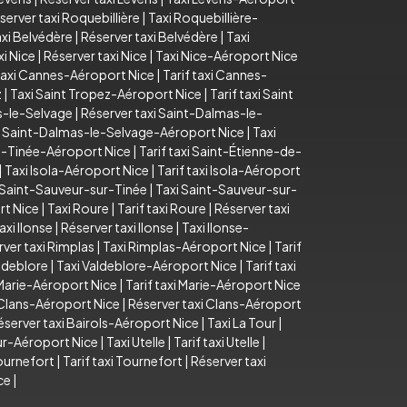
server taxi Roquebillière
|
Taxi Roquebillière-
axi Belvédère
|
Réserver taxi Belvédère
|
Taxi
xi Nice
|
Réserver taxi Nice
|
Taxi Nice-Aéroport Nice
axi Cannes-Aéroport Nice
|
Tarif taxi Cannes-
z
|
Taxi Saint Tropez-Aéroport Nice
|
Tarif taxi Saint
as-le-Selvage
|
Réserver taxi Saint-Dalmas-le-
i Saint-Dalmas-le-Selvage-Aéroport Nice
|
Taxi
e-Tinée-Aéroport Nice
|
Tarif taxi Saint-Étienne-de-
|
Taxi Isola-Aéroport Nice
|
Tarif taxi Isola-Aéroport
i Saint-Sauveur-sur-Tinée
|
Taxi Saint-Sauveur-sur-
rt Nice
|
Taxi Roure
|
Tarif taxi Roure
|
Réserver taxi
taxi Ilonse
|
Réserver taxi Ilonse
|
Taxi Ilonse-
ver taxi Rimplas
|
Taxi Rimplas-Aéroport Nice
|
Tarif
aldeblore
|
Taxi Valdeblore-Aéroport Nice
|
Tarif taxi
Marie-Aéroport Nice
|
Tarif taxi Marie-Aéroport Nice
i Clans-Aéroport Nice
|
Réserver taxi Clans-Aéroport
éserver taxi Bairols-Aéroport Nice
|
Taxi La Tour
|
our-Aéroport Nice
|
Taxi Utelle
|
Tarif taxi Utelle
|
ournefort
|
Tarif taxi Tournefort
|
Réserver taxi
ce
|