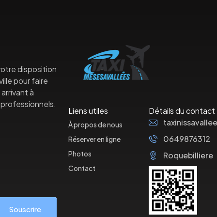
otre disposition
lle pour faire
arrivant à
professionnels.
Liens utiles
Détails du contact
taxinissaval
À propos de nous
0649876312
Réserver en ligne
Photos
Roquebilliere
Contact
Souscrire