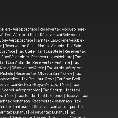
billiere-Aéroport Nice
|
Réserver taxi Roquebilliere-
elvédère-Aéroport Nice
|
Réserver taxi Belvédère-
subie-Aéroport Nice
|
Tarif taxi La Bollène Vésubie-
ie
|
Réserver taxi Saint-Martin-Vésubie
|
Taxi Saint-
port Nice
|
Taxi Utelle
|
Tarif taxi Utelle
|
Réserver taxi
if taxi Valdeblore
|
Réserver taxi Valdeblore
|
Taxi
Tarif taxi Vintimille
|
Réserver taxi Vintimille
|
Taxi
 Airole
|
Réserver taxi Airole
|
Taxi Airole-Aéroport
n Michele
|
Réserver taxi Olivetta San Michele
|
Taxi
roport Nice
|
Taxi Breil-sur-Roya
|
Tarif taxi Breil-
server taxi Breil-sur-Roya-Aéroport Nice
|
Taxi
xi Sospel-Aéroport Nice
|
Taxi Saorge
|
Tarif taxi
ort Nice
|
Taxi Tende
|
Tarif taxi Tende
|
Réserver taxi
arif taxi Venanson
|
Réserver taxi Venanson
|
Taxi
arif taxi Lantosque
|
Réserver taxi Lantosque
|
Taxi
arif taxi Duranus
|
Réserver taxi Duranus
|
Taxi
Levens
|
Réserver taxi Levens
|
Taxi Levens-Aéroport