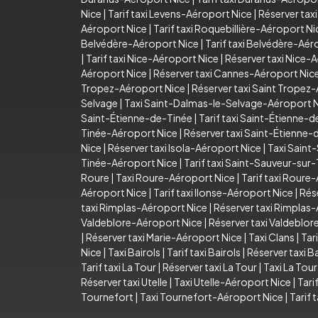
Nice
|
Tarif taxi Levens-Aéroport Nice
|
Réserver tax
Aéroport Nice
|
Tarif taxi Roquebillière-Aéroport Ni
Belvédère-Aéroport Nice
|
Tarif taxi Belvédère-Aér
|
Tarif taxi Nice-Aéroport Nice
|
Réserver taxi Nice-
Aéroport Nice
|
Réserver taxi Cannes-Aéroport Nic
Tropez-Aéroport Nice
|
Réserver taxi Saint Tropez
Selvage
|
Taxi Saint-Dalmas-le-Selvage-Aéroport 
Saint-Étienne-de-Tinée
|
Tarif taxi Saint-Étienne-
Tinée-Aéroport Nice
|
Réserver taxi Saint-Étienne
Nice
|
Réserver taxi Isola-Aéroport Nice
|
Taxi Saint
Tinée-Aéroport Nice
|
Tarif taxi Saint-Sauveur-sur
Roure
|
Taxi Roure-Aéroport Nice
|
Tarif taxi Roure
Aéroport Nice
|
Tarif taxi Ilonse-Aéroport Nice
|
Rés
taxi Rimplas-Aéroport Nice
|
Réserver taxi Rimplas
Valdeblore-Aéroport Nice
|
Réserver taxi Valdeblo
|
Réserver taxi Marie-Aéroport Nice
|
Taxi Clans
|
Tari
Nice
|
Taxi Bairols
|
Tarif taxi Bairols
|
Réserver taxi Ba
Tarif taxi La Tour
|
Réserver taxi La Tour
|
Taxi La Tou
Réserver taxi Utelle
|
Taxi Utelle-Aéroport Nice
|
Tari
Tournefort
|
Taxi Tournefort-Aéroport Nice
|
Tarif 