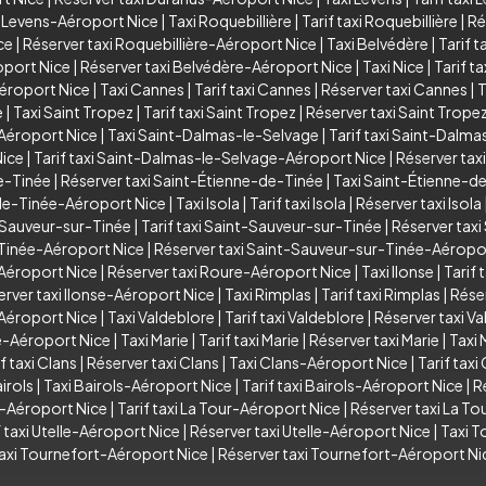
i Levens-Aéroport Nice
|
Taxi Roquebillière
|
Tarif taxi Roquebillière
|
Ré
ce
|
Réserver taxi Roquebillière-Aéroport Nice
|
Taxi Belvédère
|
Tarif t
oport Nice
|
Réserver taxi Belvédère-Aéroport Nice
|
Taxi Nice
|
Tarif ta
Aéroport Nice
|
Taxi Cannes
|
Tarif taxi Cannes
|
Réserver taxi Cannes
|
T
e
|
Taxi Saint Tropez
|
Tarif taxi Saint Tropez
|
Réserver taxi Saint Trope
-Aéroport Nice
|
Taxi Saint-Dalmas-le-Selvage
|
Tarif taxi Saint-Dalm
Nice
|
Tarif taxi Saint-Dalmas-le-Selvage-Aéroport Nice
|
Réserver tax
de-Tinée
|
Réserver taxi Saint-Étienne-de-Tinée
|
Taxi Saint-Étienne-d
-de-Tinée-Aéroport Nice
|
Taxi Isola
|
Tarif taxi Isola
|
Réserver taxi Isola
-Sauveur-sur-Tinée
|
Tarif taxi Saint-Sauveur-sur-Tinée
|
Réserver tax
-Tinée-Aéroport Nice
|
Réserver taxi Saint-Sauveur-sur-Tinée-Aéropo
-Aéroport Nice
|
Réserver taxi Roure-Aéroport Nice
|
Taxi Ilonse
|
Tarif 
erver taxi Ilonse-Aéroport Nice
|
Taxi Rimplas
|
Tarif taxi Rimplas
|
Réser
-Aéroport Nice
|
Taxi Valdeblore
|
Tarif taxi Valdeblore
|
Réserver taxi V
re-Aéroport Nice
|
Taxi Marie
|
Tarif taxi Marie
|
Réserver taxi Marie
|
Taxi 
f taxi Clans
|
Réserver taxi Clans
|
Taxi Clans-Aéroport Nice
|
Tarif tax
irols
|
Taxi Bairols-Aéroport Nice
|
Tarif taxi Bairols-Aéroport Nice
|
R
r-Aéroport Nice
|
Tarif taxi La Tour-Aéroport Nice
|
Réserver taxi La T
f taxi Utelle-Aéroport Nice
|
Réserver taxi Utelle-Aéroport Nice
|
Taxi T
taxi Tournefort-Aéroport Nice
|
Réserver taxi Tournefort-Aéroport Ni