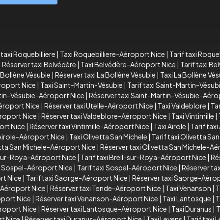
taxi Roquebilliere
|
Taxi Roquebilliere-Aéroport Nice
|
Tarif taxi Roque
|
Réserver taxi Belvédère
|
Taxi Belvédère-Aéroport Nice
|
Tarif taxi B
a Bollène Vésubie
|
Réserver taxi La Bollène Vésubie
|
Taxi La Bollène Vé
éroport Nice
|
Taxi Saint-Martin-Vésubie
|
Tarif taxi Saint-Martin-Vésub
rtin-Vésubie-Aéroport Nice
|
Réserver taxi Saint-Martin-Vésubie-Aéro
Aéroport Nice
|
Réserver taxi Utelle-Aéroport Nice
|
Taxi Valdeblore
|
Tar
éroport Nice
|
Réserver taxi Valdeblore-Aéroport Nice
|
Taxi Vintimille
|
port Nice
|
Réserver taxi Vintimille-Aéroport Nice
|
Taxi Airole
|
Tarif taxi
 Airole-Aéroport Nice
|
Taxi Olivetta San Michele
|
Tarif taxi Olivetta Sa
vetta San Michele-Aéroport Nice
|
Réserver taxi Olivetta San Michele-Aé
-sur-Roya-Aéroport Nice
|
Tarif taxi Breil-sur-Roya-Aéroport Nice
|
Ré
i Sospel-Aéroport Nice
|
Tarif taxi Sospel-Aéroport Nice
|
Réserver ta
rt Nice
|
Tarif taxi Saorge-Aéroport Nice
|
Réserver taxi Saorge-Aérop
e-Aéroport Nice
|
Réserver taxi Tende-Aéroport Nice
|
Taxi Venanson
|
T
oport Nice
|
Réserver taxi Venanson-Aéroport Nice
|
Taxi Lantosque
|
T
éroport Nice
|
Réserver taxi Lantosque-Aéroport Nice
|
Taxi Duranus
|
T
rt Nice
|
Réserver taxi Duranus-Aéroport Nice
|
Taxi Levens
|
Tarif taxi 