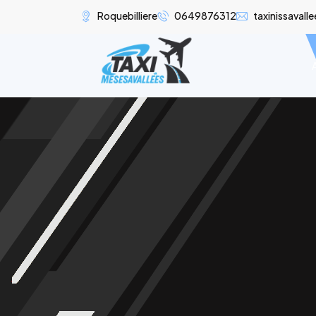
Roquebilliere
0649876312
taxinissaval