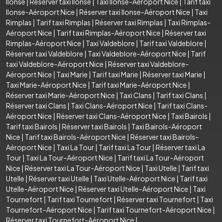
Ilonse
|
Réserver taxi Ilonse
|
Taxi Ilonse-Aéroport Nice
|
Tarif taxi
Ilonse-Aéroport Nice
|
Réserver taxi Ilonse-Aéroport Nice
|
Taxi
Rimplas
|
Tarif taxi Rimplas
|
Réserver taxi Rimplas
|
Taxi Rimplas-
Aéroport Nice
|
Tarif taxi Rimplas-Aéroport Nice
|
Réserver taxi
Rimplas-Aéroport Nice
|
Taxi Valdeblore
|
Tarif taxi Valdeblore
|
Réserver taxi Valdeblore
|
Taxi Valdeblore-Aéroport Nice
|
Tarif
taxi Valdeblore-Aéroport Nice
|
Réserver taxi Valdeblore-
Aéroport Nice
|
Taxi Marie
|
Tarif taxi Marie
|
Réserver taxi Marie
|
Taxi Marie-Aéroport Nice
|
Tarif taxi Marie-Aéroport Nice
|
Réserver taxi Marie-Aéroport Nice
|
Taxi Clans
|
Tarif taxi Clans
|
Réserver taxi Clans
|
Taxi Clans-Aéroport Nice
|
Tarif taxi Clans-
Aéroport Nice
|
Réserver taxi Clans-Aéroport Nice
|
Taxi Bairols
|
Tarif taxi Bairols
|
Réserver taxi Bairols
|
Taxi Bairols-Aéroport
Nice
|
Tarif taxi Bairols-Aéroport Nice
|
Réserver taxi Bairols-
Aéroport Nice
|
Taxi La Tour
|
Tarif taxi La Tour
|
Réserver taxi La
Tour
|
Taxi La Tour-Aéroport Nice
|
Tarif taxi La Tour-Aéroport
Nice
|
Réserver taxi La Tour-Aéroport Nice
|
Taxi Utelle
|
Tarif taxi
Utelle
|
Réserver taxi Utelle
|
Taxi Utelle-Aéroport Nice
|
Tarif taxi
Utelle-Aéroport Nice
|
Réserver taxi Utelle-Aéroport Nice
|
Taxi
Tournefort
|
Tarif taxi Tournefort
|
Réserver taxi Tournefort
|
Taxi
Tournefort-Aéroport Nice
|
Tarif taxi Tournefort-Aéroport Nice
|
Réserver taxi Tournefort-Aéroport Nice
|