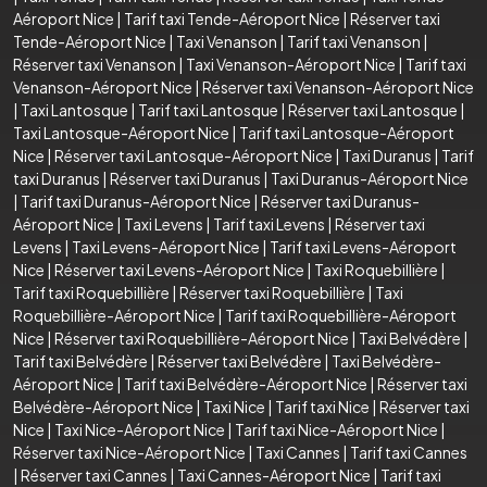
Aéroport Nice
|
Tarif taxi Tende-Aéroport Nice
|
Réserver taxi
Tende-Aéroport Nice
|
Taxi Venanson
|
Tarif taxi Venanson
|
Réserver taxi Venanson
|
Taxi Venanson-Aéroport Nice
|
Tarif taxi
Venanson-Aéroport Nice
|
Réserver taxi Venanson-Aéroport Nice
|
Taxi Lantosque
|
Tarif taxi Lantosque
|
Réserver taxi Lantosque
|
Taxi Lantosque-Aéroport Nice
|
Tarif taxi Lantosque-Aéroport
Nice
|
Réserver taxi Lantosque-Aéroport Nice
|
Taxi Duranus
|
Tarif
taxi Duranus
|
Réserver taxi Duranus
|
Taxi Duranus-Aéroport Nice
|
Tarif taxi Duranus-Aéroport Nice
|
Réserver taxi Duranus-
Aéroport Nice
|
Taxi Levens
|
Tarif taxi Levens
|
Réserver taxi
Levens
|
Taxi Levens-Aéroport Nice
|
Tarif taxi Levens-Aéroport
Nice
|
Réserver taxi Levens-Aéroport Nice
|
Taxi Roquebillière
|
Tarif taxi Roquebillière
|
Réserver taxi Roquebillière
|
Taxi
Roquebillière-Aéroport Nice
|
Tarif taxi Roquebillière-Aéroport
Nice
|
Réserver taxi Roquebillière-Aéroport Nice
|
Taxi Belvédère
|
Tarif taxi Belvédère
|
Réserver taxi Belvédère
|
Taxi Belvédère-
Aéroport Nice
|
Tarif taxi Belvédère-Aéroport Nice
|
Réserver taxi
Belvédère-Aéroport Nice
|
Taxi Nice
|
Tarif taxi Nice
|
Réserver taxi
Nice
|
Taxi Nice-Aéroport Nice
|
Tarif taxi Nice-Aéroport Nice
|
Réserver taxi Nice-Aéroport Nice
|
Taxi Cannes
|
Tarif taxi Cannes
|
Réserver taxi Cannes
|
Taxi Cannes-Aéroport Nice
|
Tarif taxi