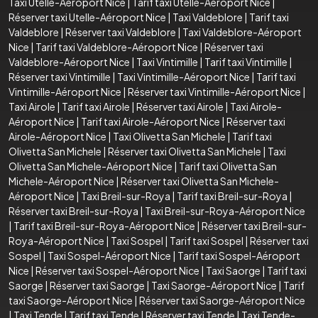
Taxi Utelle-Aéroport Nice
|
Tarif taxi Utelle-Aéroport Nice
|
Réserver taxi Utelle-Aéroport Nice
|
Taxi Valdeblore
|
Tarif taxi
Valdeblore
|
Réserver taxi Valdeblore
|
Taxi Valdeblore-Aéroport
Nice
|
Tarif taxi Valdeblore-Aéroport Nice
|
Réserver taxi
Valdeblore-Aéroport Nice
|
Taxi Vintimille
|
Tarif taxi Vintimille
|
Réserver taxi Vintimille
|
Taxi Vintimille-Aéroport Nice
|
Tarif taxi
Vintimille-Aéroport Nice
|
Réserver taxi Vintimille-Aéroport Nice
|
Taxi Airole
|
Tarif taxi Airole
|
Réserver taxi Airole
|
Taxi Airole-
Aéroport Nice
|
Tarif taxi Airole-Aéroport Nice
|
Réserver taxi
Airole-Aéroport Nice
|
Taxi Olivetta San Michele
|
Tarif taxi
Olivetta San Michele
|
Réserver taxi Olivetta San Michele
|
Taxi
Olivetta San Michele-Aéroport Nice
|
Tarif taxi Olivetta San
Michele-Aéroport Nice
|
Réserver taxi Olivetta San Michele-
Aéroport Nice
|
Taxi Breil-sur-Roya
|
Tarif taxi Breil-sur-Roya
|
Réserver taxi Breil-sur-Roya
|
Taxi Breil-sur-Roya-Aéroport Nice
|
Tarif taxi Breil-sur-Roya-Aéroport Nice
|
Réserver taxi Breil-sur-
Roya-Aéroport Nice
|
Taxi Sospel
|
Tarif taxi Sospel
|
Réserver taxi
Sospel
|
Taxi Sospel-Aéroport Nice
|
Tarif taxi Sospel-Aéroport
Nice
|
Réserver taxi Sospel-Aéroport Nice
|
Taxi Saorge
|
Tarif taxi
Saorge
|
Réserver taxi Saorge
|
Taxi Saorge-Aéroport Nice
|
Tarif
taxi Saorge-Aéroport Nice
|
Réserver taxi Saorge-Aéroport Nice
|
Taxi Tende
|
Tarif taxi Tende
|
Réserver taxi Tende
|
Taxi Tende-