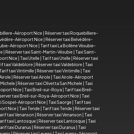
billiere-Aéroport Nice
|
Réserver taxi Roquebilliere-
elvédère-Aéroport Nice
|
Réserver taxi Belvédère-
subie-Aéroport Nice
|
Tarif taxi La Bollène Vésubie-
ie
|
Réserver taxi Saint-Martin-Vésubie
|
Taxi Saint-
port Nice
|
Taxi Utelle
|
Tarif taxi Utelle
|
Réserver taxi
if taxi Valdeblore
|
Réserver taxi Valdeblore
|
Taxi
Tarif taxi Vintimille
|
Réserver taxi Vintimille
|
Taxi
 Airole
|
Réserver taxi Airole
|
Taxi Airole-Aéroport
n Michele
|
Réserver taxi Olivetta San Michele
|
Taxi
roport Nice
|
Taxi Breil-sur-Roya
|
Tarif taxi Breil-
server taxi Breil-sur-Roya-Aéroport Nice
|
Taxi
xi Sospel-Aéroport Nice
|
Taxi Saorge
|
Tarif taxi
ort Nice
|
Taxi Tende
|
Tarif taxi Tende
|
Réserver taxi
arif taxi Venanson
|
Réserver taxi Venanson
|
Taxi
arif taxi Lantosque
|
Réserver taxi Lantosque
|
Taxi
arif taxi Duranus
|
Réserver taxi Duranus
|
Taxi
Levens
|
Réserver taxi Levens
|
Taxi Levens-Aéroport