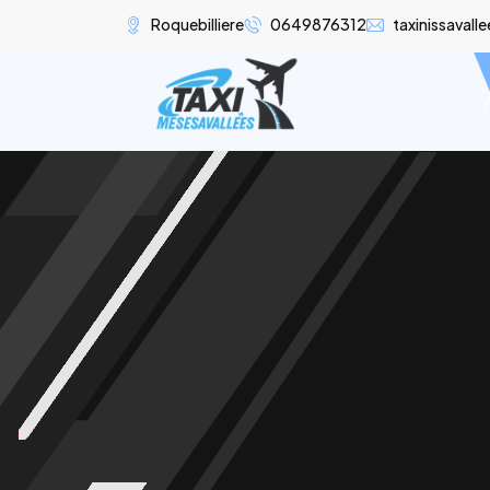
Roquebilliere
0649876312
taxinissaval