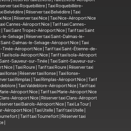
server taxi Roquebillière
|
Taxi Roquebillière-
axi Belvédère
|
Réserver taxi Belvédère
|
Taxi
xi Nice
|
Réserver taxi Nice
|
Taxi Nice-Aéroport Nice
axi Cannes-Aéroport Nice
|
Tarif taxi Cannes-
z
|
Taxi Saint Tropez-Aéroport Nice
|
Tarif taxi Saint
as-le-Selvage
|
Réserver taxi Saint-Dalmas-le-
i Saint-Dalmas-le-Selvage-Aéroport Nice
|
Taxi
e-Tinée-Aéroport Nice
|
Tarif taxi Saint-Étienne-de-
|
Taxi Isola-Aéroport Nice
|
Tarif taxi Isola-Aéroport
i Saint-Sauveur-sur-Tinée
|
Taxi Saint-Sauveur-sur-
rt Nice
|
Taxi Roure
|
Tarif taxi Roure
|
Réserver taxi
taxi Ilonse
|
Réserver taxi Ilonse
|
Taxi Ilonse-
ver taxi Rimplas
|
Taxi Rimplas-Aéroport Nice
|
Tarif
aldeblore
|
Taxi Valdeblore-Aéroport Nice
|
Tarif taxi
Marie-Aéroport Nice
|
Tarif taxi Marie-Aéroport Nice
i Clans-Aéroport Nice
|
Réserver taxi Clans-Aéroport
éserver taxi Bairols-Aéroport Nice
|
Taxi La Tour
|
our-Aéroport Nice
|
Taxi Utelle
|
Tarif taxi Utelle
|
ournefort
|
Tarif taxi Tournefort
|
Réserver taxi
ce
|