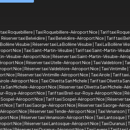
taxi Roquebilliere
|
Taxi Roquebilliere-Aéroport Nice
|
Tarif taxi Roque
|
Réserver taxi Belvédère
|
Taxi Belvédère-Aéroport Nice
|
Tarif taxi B
a Bollène Vésubie
|
Réserver taxi La Bollène Vésubie
|
Taxi La Bollène Vé
éroport Nice
|
Taxi Saint-Martin-Vésubie
|
Tarif taxi Saint-Martin-Vésub
rtin-Vésubie-Aéroport Nice
|
Réserver taxi Saint-Martin-Vésubie-Aéro
Aéroport Nice
|
Réserver taxi Utelle-Aéroport Nice
|
Taxi Valdeblore
|
Tar
éroport Nice
|
Réserver taxi Valdeblore-Aéroport Nice
|
Taxi Vintimille
|
port Nice
|
Réserver taxi Vintimille-Aéroport Nice
|
Taxi Airole
|
Tarif taxi
 Airole-Aéroport Nice
|
Taxi Olivetta San Michele
|
Tarif taxi Olivetta Sa
vetta San Michele-Aéroport Nice
|
Réserver taxi Olivetta San Michele-Aé
-sur-Roya-Aéroport Nice
|
Tarif taxi Breil-sur-Roya-Aéroport Nice
|
Ré
i Sospel-Aéroport Nice
|
Tarif taxi Sospel-Aéroport Nice
|
Réserver ta
rt Nice
|
Tarif taxi Saorge-Aéroport Nice
|
Réserver taxi Saorge-Aérop
e-Aéroport Nice
|
Réserver taxi Tende-Aéroport Nice
|
Taxi Venanson
|
T
oport Nice
|
Réserver taxi Venanson-Aéroport Nice
|
Taxi Lantosque
|
T
éroport Nice
|
Réserver taxi Lantosque-Aéroport Nice
|
Taxi Duranus
|
T
rt Nice
|
Réserver taxi Duranus-Aéroport Nice
|
Taxi Levens
|
Tarif taxi 