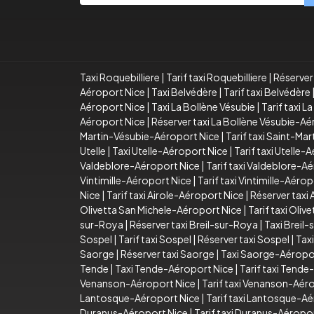
Taxi Roquebilliere
|
Tarif taxi Roquebilliere
|
Réserver 
Aéroport Nice
|
Taxi Belvédère
|
Tarif taxi Belvédère
Aéroport Nice
|
Taxi La Bollène Vésubie
|
Tarif taxi L
Aéroport Nice
|
Réserver taxi La Bollène Vésubie-A
Martin-Vésubie-Aéroport Nice
|
Tarif taxi Saint-Ma
Utelle
|
Taxi Utelle-Aéroport Nice
|
Tarif taxi Utelle-
Valdeblore-Aéroport Nice
|
Tarif taxi Valdeblore-A
Vintimille-Aéroport Nice
|
Tarif taxi Vintimille-Aéro
Nice
|
Tarif taxi Airole-Aéroport Nice
|
Réserver taxi
Olivetta San Michele-Aéroport Nice
|
Tarif taxi Oli
sur-Roya
|
Réserver taxi Breil-sur-Roya
|
Taxi Breil
Sospel
|
Tarif taxi Sospel
|
Réserver taxi Sospel
|
Tax
Saorge
|
Réserver taxi Saorge
|
Taxi Saorge-Aéropo
Tende
|
Taxi Tende-Aéroport Nice
|
Tarif taxi Tend
Venanson-Aéroport Nice
|
Tarif taxi Venanson-Aér
Lantosque-Aéroport Nice
|
Tarif taxi Lantosque-A
Duranus-Aéroport Nice
|
Tarif taxi Duranus-Aéropo