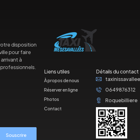
otre disposition
lle pour faire
arrivant à
professionnels.
Liens utiles
Détails du contact
taxinissaval
À propos de nous
0649876312
Réserver en ligne
Photos
Roquebilliere
Contact
Souscrire