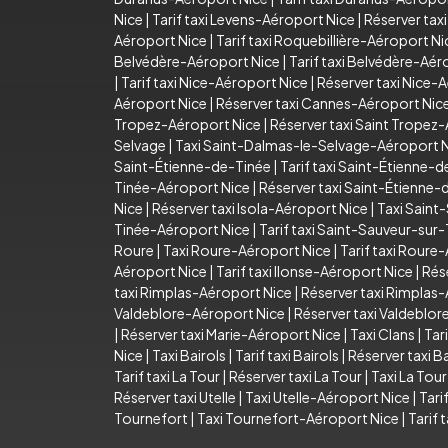
Nice
|
Tarif taxi Levens-Aéroport Nice
|
Réserver tax
Aéroport Nice
|
Tarif taxi Roquebillière-Aéroport Ni
Belvédère-Aéroport Nice
|
Tarif taxi Belvédère-Aér
|
Tarif taxi Nice-Aéroport Nice
|
Réserver taxi Nice-
Aéroport Nice
|
Réserver taxi Cannes-Aéroport Nic
Tropez-Aéroport Nice
|
Réserver taxi Saint Tropez
Selvage
|
Taxi Saint-Dalmas-le-Selvage-Aéroport 
Saint-Étienne-de-Tinée
|
Tarif taxi Saint-Étienne-
Tinée-Aéroport Nice
|
Réserver taxi Saint-Étienne
Nice
|
Réserver taxi Isola-Aéroport Nice
|
Taxi Saint
Tinée-Aéroport Nice
|
Tarif taxi Saint-Sauveur-sur
Roure
|
Taxi Roure-Aéroport Nice
|
Tarif taxi Roure
Aéroport Nice
|
Tarif taxi Ilonse-Aéroport Nice
|
Rés
taxi Rimplas-Aéroport Nice
|
Réserver taxi Rimplas
Valdeblore-Aéroport Nice
|
Réserver taxi Valdeblo
|
Réserver taxi Marie-Aéroport Nice
|
Taxi Clans
|
Tari
Nice
|
Taxi Bairols
|
Tarif taxi Bairols
|
Réserver taxi Ba
Tarif taxi La Tour
|
Réserver taxi La Tour
|
Taxi La Tou
Réserver taxi Utelle
|
Taxi Utelle-Aéroport Nice
|
Tari
Tournefort
|
Taxi Tournefort-Aéroport Nice
|
Tarif 