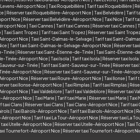
i Levens-Aéroport Nice
|
Taxi Roquebillière
|
Tarif taxi Roquebillière
|
Ré
ce
|
Réserver taxi Roquebillière-Aéroport Nice
|
Taxi Belvédère
|
Tarif t
oport Nice
|
Réserver taxi Belvédère-Aéroport Nice
|
Taxi Nice
|
Tarif ta
Aéroport Nice
|
Taxi Cannes
|
Tarif taxi Cannes
|
Réserver taxi Cannes
|
T
e
|
Taxi Saint Tropez
|
Tarif taxi Saint Tropez
|
Réserver taxi Saint Trope
-Aéroport Nice
|
Taxi Saint-Dalmas-le-Selvage
|
Tarif taxi Saint-Dalm
Nice
|
Tarif taxi Saint-Dalmas-le-Selvage-Aéroport Nice
|
Réserver tax
de-Tinée
|
Réserver taxi Saint-Étienne-de-Tinée
|
Taxi Saint-Étienne-d
-de-Tinée-Aéroport Nice
|
Taxi Isola
|
Tarif taxi Isola
|
Réserver taxi Isola
-Sauveur-sur-Tinée
|
Tarif taxi Saint-Sauveur-sur-Tinée
|
Réserver tax
-Tinée-Aéroport Nice
|
Réserver taxi Saint-Sauveur-sur-Tinée-Aéropo
-Aéroport Nice
|
Réserver taxi Roure-Aéroport Nice
|
Taxi Ilonse
|
Tarif 
erver taxi Ilonse-Aéroport Nice
|
Taxi Rimplas
|
Tarif taxi Rimplas
|
Réser
-Aéroport Nice
|
Taxi Valdeblore
|
Tarif taxi Valdeblore
|
Réserver taxi V
re-Aéroport Nice
|
Taxi Marie
|
Tarif taxi Marie
|
Réserver taxi Marie
|
Taxi 
f taxi Clans
|
Réserver taxi Clans
|
Taxi Clans-Aéroport Nice
|
Tarif tax
irols
|
Taxi Bairols-Aéroport Nice
|
Tarif taxi Bairols-Aéroport Nice
|
R
r-Aéroport Nice
|
Tarif taxi La Tour-Aéroport Nice
|
Réserver taxi La T
f taxi Utelle-Aéroport Nice
|
Réserver taxi Utelle-Aéroport Nice
|
Taxi T
taxi Tournefort-Aéroport Nice
|
Réserver taxi Tournefort-Aéroport Ni