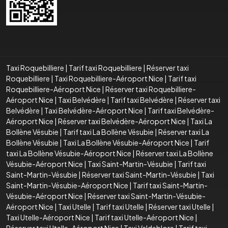
Taxi Roquebilliere
|
Tarif taxi Roquebilliere
|
Réserver taxi
Roquebilliere
|
Taxi Roquebilliere-Aéroport Nice
|
Tarif taxi
Roquebilliere-Aéroport Nice
|
Réserver taxi Roquebilliere-
Aéroport Nice
|
Taxi Belvédère
|
Tarif taxi Belvédère
|
Réserver taxi
Belvédère
|
Taxi Belvédère-Aéroport Nice
|
Tarif taxi Belvédère-
Aéroport Nice
|
Réserver taxi Belvédère-Aéroport Nice
|
Taxi La
Bollène Vésubie
|
Tarif taxi La Bollène Vésubie
|
Réserver taxi La
Bollène Vésubie
|
Taxi La Bollène Vésubie-Aéroport Nice
|
Tarif
taxi La Bollène Vésubie-Aéroport Nice
|
Réserver taxi La Bollène
Vésubie-Aéroport Nice
|
Taxi Saint-Martin-Vésubie
|
Tarif taxi
Saint-Martin-Vésubie
|
Réserver taxi Saint-Martin-Vésubie
|
Taxi
Saint-Martin-Vésubie-Aéroport Nice
|
Tarif taxi Saint-Martin-
Vésubie-Aéroport Nice
|
Réserver taxi Saint-Martin-Vésubie-
Aéroport Nice
|
Taxi Utelle
|
Tarif taxi Utelle
|
Réserver taxi Utelle
|
Taxi Utelle-Aéroport Nice
|
Tarif taxi Utelle-Aéroport Nice
|
Réserver taxi Utelle-Aéroport Nice
|
Taxi Valdeblore
|
Tarif taxi