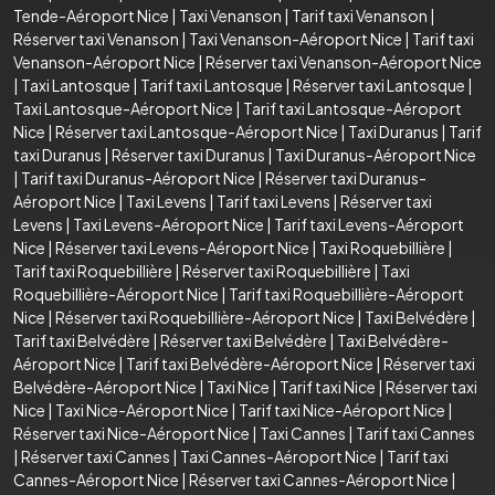
Tende-Aéroport Nice
|
Taxi Venanson
|
Tarif taxi Venanson
|
Réserver taxi Venanson
|
Taxi Venanson-Aéroport Nice
|
Tarif taxi
Venanson-Aéroport Nice
|
Réserver taxi Venanson-Aéroport Nice
|
Taxi Lantosque
|
Tarif taxi Lantosque
|
Réserver taxi Lantosque
|
Taxi Lantosque-Aéroport Nice
|
Tarif taxi Lantosque-Aéroport
Nice
|
Réserver taxi Lantosque-Aéroport Nice
|
Taxi Duranus
|
Tarif
taxi Duranus
|
Réserver taxi Duranus
|
Taxi Duranus-Aéroport Nice
|
Tarif taxi Duranus-Aéroport Nice
|
Réserver taxi Duranus-
Aéroport Nice
|
Taxi Levens
|
Tarif taxi Levens
|
Réserver taxi
Levens
|
Taxi Levens-Aéroport Nice
|
Tarif taxi Levens-Aéroport
Nice
|
Réserver taxi Levens-Aéroport Nice
|
Taxi Roquebillière
|
Tarif taxi Roquebillière
|
Réserver taxi Roquebillière
|
Taxi
Roquebillière-Aéroport Nice
|
Tarif taxi Roquebillière-Aéroport
Nice
|
Réserver taxi Roquebillière-Aéroport Nice
|
Taxi Belvédère
|
Tarif taxi Belvédère
|
Réserver taxi Belvédère
|
Taxi Belvédère-
Aéroport Nice
|
Tarif taxi Belvédère-Aéroport Nice
|
Réserver taxi
Belvédère-Aéroport Nice
|
Taxi Nice
|
Tarif taxi Nice
|
Réserver taxi
Nice
|
Taxi Nice-Aéroport Nice
|
Tarif taxi Nice-Aéroport Nice
|
Réserver taxi Nice-Aéroport Nice
|
Taxi Cannes
|
Tarif taxi Cannes
|
Réserver taxi Cannes
|
Taxi Cannes-Aéroport Nice
|
Tarif taxi
Cannes-Aéroport Nice
|
Réserver taxi Cannes-Aéroport Nice
|