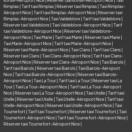
Rimplas
|
Tarif taxi Rimplas
|
Réserver taxi Rimplas
|
Taxi Rimplas-
Aéroport Nice
|
Tarif taxi Rimplas-Aéroport Nice
|
Réserver taxi
Rimplas-Aéroport Nice
|
Taxi Valdeblore
|
Tarif taxi Valdeblore
|
Réserver taxi Valdeblore
|
Taxi Valdeblore-Aéroport Nice
|
Tarif
taxi Valdeblore-Aéroport Nice
|
Réserver taxi Valdeblore-
Aéroport Nice
|
Taxi Marie
|
Tarif taxi Marie
|
Réserver taxi Marie
|
Taxi Marie-Aéroport Nice
|
Tarif taxi Marie-Aéroport Nice
|
Réserver taxi Marie-Aéroport Nice
|
Taxi Clans
|
Tarif taxi Clans
|
Réserver taxi Clans
|
Taxi Clans-Aéroport Nice
|
Tarif taxi Clans-
Aéroport Nice
|
Réserver taxi Clans-Aéroport Nice
|
Taxi Bairols
|
Tarif taxi Bairols
|
Réserver taxi Bairols
|
Taxi Bairols-Aéroport
Nice
|
Tarif taxi Bairols-Aéroport Nice
|
Réserver taxi Bairols-
Aéroport Nice
|
Taxi La Tour
|
Tarif taxi La Tour
|
Réserver taxi La
Tour
|
Taxi La Tour-Aéroport Nice
|
Tarif taxi La Tour-Aéroport
Nice
|
Réserver taxi La Tour-Aéroport Nice
|
Taxi Utelle
|
Tarif taxi
Utelle
|
Réserver taxi Utelle
|
Taxi Utelle-Aéroport Nice
|
Tarif taxi
Utelle-Aéroport Nice
|
Réserver taxi Utelle-Aéroport Nice
|
Taxi
Tournefort
|
Tarif taxi Tournefort
|
Réserver taxi Tournefort
|
Taxi
Tournefort-Aéroport Nice
|
Tarif taxi Tournefort-Aéroport Nice
|
Réserver taxi Tournefort-Aéroport Nice
|