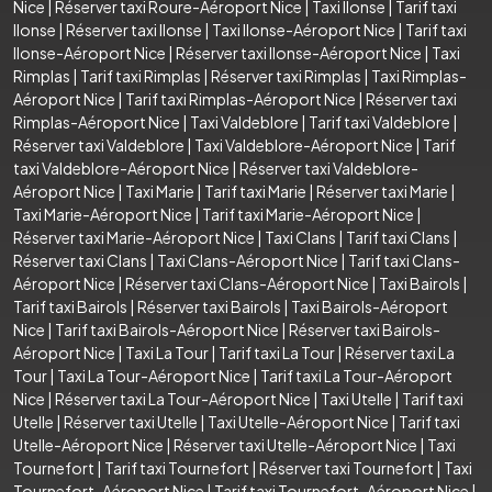
Nice
|
Réserver taxi Roure-Aéroport Nice
|
Taxi Ilonse
|
Tarif taxi
Ilonse
|
Réserver taxi Ilonse
|
Taxi Ilonse-Aéroport Nice
|
Tarif taxi
Ilonse-Aéroport Nice
|
Réserver taxi Ilonse-Aéroport Nice
|
Taxi
Rimplas
|
Tarif taxi Rimplas
|
Réserver taxi Rimplas
|
Taxi Rimplas-
Aéroport Nice
|
Tarif taxi Rimplas-Aéroport Nice
|
Réserver taxi
Rimplas-Aéroport Nice
|
Taxi Valdeblore
|
Tarif taxi Valdeblore
|
Réserver taxi Valdeblore
|
Taxi Valdeblore-Aéroport Nice
|
Tarif
taxi Valdeblore-Aéroport Nice
|
Réserver taxi Valdeblore-
Aéroport Nice
|
Taxi Marie
|
Tarif taxi Marie
|
Réserver taxi Marie
|
Taxi Marie-Aéroport Nice
|
Tarif taxi Marie-Aéroport Nice
|
Réserver taxi Marie-Aéroport Nice
|
Taxi Clans
|
Tarif taxi Clans
|
Réserver taxi Clans
|
Taxi Clans-Aéroport Nice
|
Tarif taxi Clans-
Aéroport Nice
|
Réserver taxi Clans-Aéroport Nice
|
Taxi Bairols
|
Tarif taxi Bairols
|
Réserver taxi Bairols
|
Taxi Bairols-Aéroport
Nice
|
Tarif taxi Bairols-Aéroport Nice
|
Réserver taxi Bairols-
Aéroport Nice
|
Taxi La Tour
|
Tarif taxi La Tour
|
Réserver taxi La
Tour
|
Taxi La Tour-Aéroport Nice
|
Tarif taxi La Tour-Aéroport
Nice
|
Réserver taxi La Tour-Aéroport Nice
|
Taxi Utelle
|
Tarif taxi
Utelle
|
Réserver taxi Utelle
|
Taxi Utelle-Aéroport Nice
|
Tarif taxi
Utelle-Aéroport Nice
|
Réserver taxi Utelle-Aéroport Nice
|
Taxi
Tournefort
|
Tarif taxi Tournefort
|
Réserver taxi Tournefort
|
Taxi
Tournefort-Aéroport Nice
|
Tarif taxi Tournefort-Aéroport Nice
|