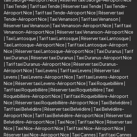
|
Taxi Tende
|
Tarif taxi Tende
|
Réserver taxi Tende
|
Taxi Tende-
Aéroport Nice
|
Tarif taxi Tende-Aéroport Nice
|
Réserver taxi
Tende-Aéroport Nice
|
Taxi Venanson
|
Tarif taxi Venanson
|
Réserver taxi Venanson
|
Taxi Venanson-Aéroport Nice
|
Tarif taxi
Venanson-Aéroport Nice
|
Réserver taxi Venanson-Aéroport Nice
|
Taxi Lantosque
|
Tarif taxi Lantosque
|
Réserver taxi Lantosque
|
Taxi Lantosque-Aéroport Nice
|
Tarif taxi Lantosque-Aéroport
Nice
|
Réserver taxi Lantosque-Aéroport Nice
|
Taxi Duranus
|
Tarif
taxi Duranus
|
Réserver taxi Duranus
|
Taxi Duranus-Aéroport Nice
|
Tarif taxi Duranus-Aéroport Nice
|
Réserver taxi Duranus-
Aéroport Nice
|
Taxi Levens
|
Tarif taxi Levens
|
Réserver taxi
Levens
|
Taxi Levens-Aéroport Nice
|
Tarif taxi Levens-Aéroport
Nice
|
Réserver taxi Levens-Aéroport Nice
|
Taxi Roquebillière
|
Tarif taxi Roquebillière
|
Réserver taxi Roquebillière
|
Taxi
Roquebillière-Aéroport Nice
|
Tarif taxi Roquebillière-Aéroport
Nice
|
Réserver taxi Roquebillière-Aéroport Nice
|
Taxi Belvédère
|
Tarif taxi Belvédère
|
Réserver taxi Belvédère
|
Taxi Belvédère-
Aéroport Nice
|
Tarif taxi Belvédère-Aéroport Nice
|
Réserver taxi
Belvédère-Aéroport Nice
|
Taxi Nice
|
Tarif taxi Nice
|
Réserver taxi
Nice
|
Taxi Nice-Aéroport Nice
|
Tarif taxi Nice-Aéroport Nice
|
Réserver taxi Nice-Aéroport Nice
|
Taxi Cannes
|
Tarif taxi Cannes