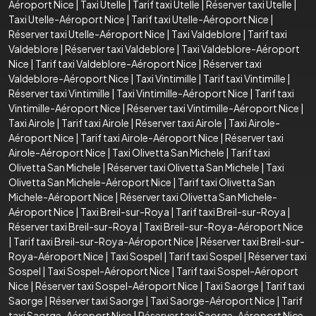
Aéroport Nice
|
Taxi Utelle
|
Tarif taxi Utelle
|
Réserver taxi Utelle
|
Taxi Utelle-Aéroport Nice
|
Tarif taxi Utelle-Aéroport Nice
|
Réserver taxi Utelle-Aéroport Nice
|
Taxi Valdeblore
|
Tarif taxi
Valdeblore
|
Réserver taxi Valdeblore
|
Taxi Valdeblore-Aéroport
Nice
|
Tarif taxi Valdeblore-Aéroport Nice
|
Réserver taxi
Valdeblore-Aéroport Nice
|
Taxi Vintimille
|
Tarif taxi Vintimille
|
Réserver taxi Vintimille
|
Taxi Vintimille-Aéroport Nice
|
Tarif taxi
Vintimille-Aéroport Nice
|
Réserver taxi Vintimille-Aéroport Nice
|
Taxi Airole
|
Tarif taxi Airole
|
Réserver taxi Airole
|
Taxi Airole-
Aéroport Nice
|
Tarif taxi Airole-Aéroport Nice
|
Réserver taxi
Airole-Aéroport Nice
|
Taxi Olivetta San Michele
|
Tarif taxi
Olivetta San Michele
|
Réserver taxi Olivetta San Michele
|
Taxi
Olivetta San Michele-Aéroport Nice
|
Tarif taxi Olivetta San
Michele-Aéroport Nice
|
Réserver taxi Olivetta San Michele-
Aéroport Nice
|
Taxi Breil-sur-Roya
|
Tarif taxi Breil-sur-Roya
|
Réserver taxi Breil-sur-Roya
|
Taxi Breil-sur-Roya-Aéroport Nice
|
Tarif taxi Breil-sur-Roya-Aéroport Nice
|
Réserver taxi Breil-sur-
Roya-Aéroport Nice
|
Taxi Sospel
|
Tarif taxi Sospel
|
Réserver taxi
Sospel
|
Taxi Sospel-Aéroport Nice
|
Tarif taxi Sospel-Aéroport
Nice
|
Réserver taxi Sospel-Aéroport Nice
|
Taxi Saorge
|
Tarif taxi
Saorge
|
Réserver taxi Saorge
|
Taxi Saorge-Aéroport Nice
|
Tarif
taxi Saorge-Aéroport Nice
|
Réserver taxi Saorge-Aéroport Nice