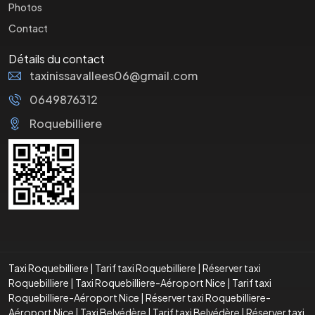
Photos
Contact
Détails du contact
taxinissavallees06@gmail.com
0649876312
Roquebilliere
Taxi Roquebilliere
|
Tarif taxi Roquebilliere
|
Réserver taxi
Roquebilliere
|
Taxi Roquebilliere-Aéroport Nice
|
Tarif taxi
Roquebilliere-Aéroport Nice
|
Réserver taxi Roquebilliere-
Aéroport Nice
|
Taxi Belvédère
|
Tarif taxi Belvédère
|
Réserver taxi