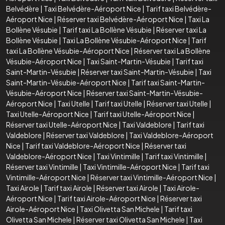
Belvédère
|
Taxi Belvédère-Aéroport Nice
|
Tarif taxi Belvédère-
Aéroport Nice
|
Réserver taxi Belvédère-Aéroport Nice
|
Taxi La
Bollène Vésubie
|
Tarif taxi La Bollène Vésubie
|
Réserver taxi La
Bollène Vésubie
|
Taxi La Bollène Vésubie-Aéroport Nice
|
Tarif
taxi La Bollène Vésubie-Aéroport Nice
|
Réserver taxi La Bollène
Vésubie-Aéroport Nice
|
Taxi Saint-Martin-Vésubie
|
Tarif taxi
Saint-Martin-Vésubie
|
Réserver taxi Saint-Martin-Vésubie
|
Taxi
Saint-Martin-Vésubie-Aéroport Nice
|
Tarif taxi Saint-Martin-
Vésubie-Aéroport Nice
|
Réserver taxi Saint-Martin-Vésubie-
Aéroport Nice
|
Taxi Utelle
|
Tarif taxi Utelle
|
Réserver taxi Utelle
|
Taxi Utelle-Aéroport Nice
|
Tarif taxi Utelle-Aéroport Nice
|
Réserver taxi Utelle-Aéroport Nice
|
Taxi Valdeblore
|
Tarif taxi
Valdeblore
|
Réserver taxi Valdeblore
|
Taxi Valdeblore-Aéroport
Nice
|
Tarif taxi Valdeblore-Aéroport Nice
|
Réserver taxi
Valdeblore-Aéroport Nice
|
Taxi Vintimille
|
Tarif taxi Vintimille
|
Réserver taxi Vintimille
|
Taxi Vintimille-Aéroport Nice
|
Tarif taxi
Vintimille-Aéroport Nice
|
Réserver taxi Vintimille-Aéroport Nice
|
Taxi Airole
|
Tarif taxi Airole
|
Réserver taxi Airole
|
Taxi Airole-
Aéroport Nice
|
Tarif taxi Airole-Aéroport Nice
|
Réserver taxi
Airole-Aéroport Nice
|
Taxi Olivetta San Michele
|
Tarif taxi
Olivetta San Michele
|
Réserver taxi Olivetta San Michele
|
Taxi