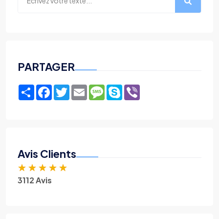
PARTAGER
Share
Facebook
Twitter
Email
Message
Skype
Viber
Avis Clients
★
★
★
★
★
3112 Avis