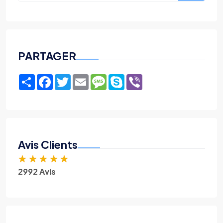
PARTAGER
Share
Facebook
Twitter
Email
Message
Skype
Viber
Avis Clients
★
★
★
★
★
2992 Avis