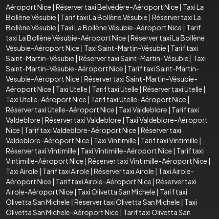
Aéroport Nice
|
Réserver taxi Belvédère-Aéroport Nice
|
Taxi La
Bollène Vésubie
|
Tarif taxi La Bollène Vésubie
|
Réserver taxi La
Bollène Vésubie
|
Taxi La Bollène Vésubie-Aéroport Nice
|
Tarif
taxi La Bollène Vésubie-Aéroport Nice
|
Réserver taxi La Bollène
Vésubie-Aéroport Nice
|
Taxi Saint-Martin-Vésubie
|
Tarif taxi
Saint-Martin-Vésubie
|
Réserver taxi Saint-Martin-Vésubie
|
Taxi
Saint-Martin-Vésubie-Aéroport Nice
|
Tarif taxi Saint-Martin-
Vésubie-Aéroport Nice
|
Réserver taxi Saint-Martin-Vésubie-
Aéroport Nice
|
Taxi Utelle
|
Tarif taxi Utelle
|
Réserver taxi Utelle
|
Taxi Utelle-Aéroport Nice
|
Tarif taxi Utelle-Aéroport Nice
|
Réserver taxi Utelle-Aéroport Nice
|
Taxi Valdeblore
|
Tarif taxi
Valdeblore
|
Réserver taxi Valdeblore
|
Taxi Valdeblore-Aéroport
Nice
|
Tarif taxi Valdeblore-Aéroport Nice
|
Réserver taxi
Valdeblore-Aéroport Nice
|
Taxi Vintimille
|
Tarif taxi Vintimille
|
Réserver taxi Vintimille
|
Taxi Vintimille-Aéroport Nice
|
Tarif taxi
Vintimille-Aéroport Nice
|
Réserver taxi Vintimille-Aéroport Nice
|
Taxi Airole
|
Tarif taxi Airole
|
Réserver taxi Airole
|
Taxi Airole-
Aéroport Nice
|
Tarif taxi Airole-Aéroport Nice
|
Réserver taxi
Airole-Aéroport Nice
|
Taxi Olivetta San Michele
|
Tarif taxi
Olivetta San Michele
|
Réserver taxi Olivetta San Michele
|
Taxi
Olivetta San Michele-Aéroport Nice
|
Tarif taxi Olivetta San