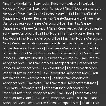
Nice
|
Taxi Isola
|
Tarif taxi Isola
|
Réserver taxi Isola
|
Taxi Isola-
Aéroport Nice
|
Tarif taxi Isola-Aéroport Nice
|
Réserver taxi Isola-
Aéroport Nice
|
Taxi Saint-Sauveur-sur-Tinée
|
Tarif taxi Saint-
Sauveur-sur-Tinée
|
Réserver taxi Saint-Sauveur-sur-Tinée
|
Taxi
Saint-Sauveur-sur-Tinée-Aéroport Nice
|
Tarif taxi Saint-
Sauveur-sur-Tinée-Aéroport Nice
|
Réserver taxi Saint-Sauveur-
sur-Tinée-Aéroport Nice
|
Taxi Roure
|
Tarif taxi Roure
|
Réserver
taxi Roure
|
Taxi Roure-Aéroport Nice
|
Tarif taxi Roure-Aéroport
Nice
|
Réserver taxi Roure-Aéroport Nice
|
Taxi Ilonse
|
Tarif taxi
Ilonse
|
Réserver taxi Ilonse
|
Taxi Ilonse-Aéroport Nice
|
Tarif taxi
Ilonse-Aéroport Nice
|
Réserver taxi Ilonse-Aéroport Nice
|
Taxi
Rimplas
|
Tarif taxi Rimplas
|
Réserver taxi Rimplas
|
Taxi Rimplas-
Aéroport Nice
|
Tarif taxi Rimplas-Aéroport Nice
|
Réserver taxi
Rimplas-Aéroport Nice
|
Taxi Valdeblore
|
Tarif taxi Valdeblore
|
Réserver taxi Valdeblore
|
Taxi Valdeblore-Aéroport Nice
|
Tarif
taxi Valdeblore-Aéroport Nice
|
Réserver taxi Valdeblore-
Aéroport Nice
|
Taxi Marie
|
Tarif taxi Marie
|
Réserver taxi Marie
|
Taxi Marie-Aéroport Nice
|
Tarif taxi Marie-Aéroport Nice
|
Réserver taxi Marie-Aéroport Nice
|
Taxi Clans
|
Tarif taxi Clans
|
Réserver taxi Clans
|
Taxi Clans-Aéroport Nice
|
Tarif taxi Clans-
Aéroport Nice
|
Réserver taxi Clans-Aéroport Nice
|
Taxi Bairols
|