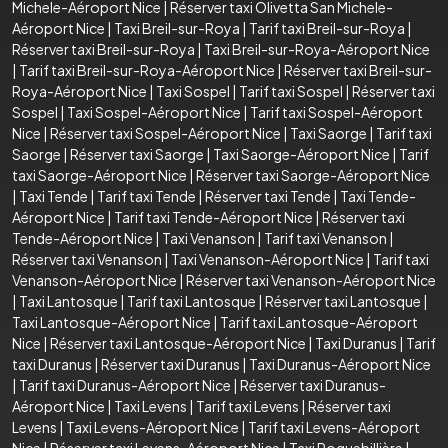
Michele-Aéroport Nice
|
Réserver taxi Olivetta San Michele-
Aéroport Nice
|
Taxi Breil-sur-Roya
|
Tarif taxi Breil-sur-Roya
|
Réserver taxi Breil-sur-Roya
|
Taxi Breil-sur-Roya-Aéroport Nice
|
Tarif taxi Breil-sur-Roya-Aéroport Nice
|
Réserver taxi Breil-sur-
Roya-Aéroport Nice
|
Taxi Sospel
|
Tarif taxi Sospel
|
Réserver taxi
Sospel
|
Taxi Sospel-Aéroport Nice
|
Tarif taxi Sospel-Aéroport
Nice
|
Réserver taxi Sospel-Aéroport Nice
|
Taxi Saorge
|
Tarif taxi
Saorge
|
Réserver taxi Saorge
|
Taxi Saorge-Aéroport Nice
|
Tarif
taxi Saorge-Aéroport Nice
|
Réserver taxi Saorge-Aéroport Nice
|
Taxi Tende
|
Tarif taxi Tende
|
Réserver taxi Tende
|
Taxi Tende-
Aéroport Nice
|
Tarif taxi Tende-Aéroport Nice
|
Réserver taxi
Tende-Aéroport Nice
|
Taxi Venanson
|
Tarif taxi Venanson
|
Réserver taxi Venanson
|
Taxi Venanson-Aéroport Nice
|
Tarif taxi
Venanson-Aéroport Nice
|
Réserver taxi Venanson-Aéroport Nice
|
Taxi Lantosque
|
Tarif taxi Lantosque
|
Réserver taxi Lantosque
|
Taxi Lantosque-Aéroport Nice
|
Tarif taxi Lantosque-Aéroport
Nice
|
Réserver taxi Lantosque-Aéroport Nice
|
Taxi Duranus
|
Tarif
taxi Duranus
|
Réserver taxi Duranus
|
Taxi Duranus-Aéroport Nice
|
Tarif taxi Duranus-Aéroport Nice
|
Réserver taxi Duranus-
Aéroport Nice
|
Taxi Levens
|
Tarif taxi Levens
|
Réserver taxi
Levens
|
Taxi Levens-Aéroport Nice
|
Tarif taxi Levens-Aéroport
Nice
|
Réserver taxi Levens-Aéroport Nice
|
Taxi Roquebillière
|