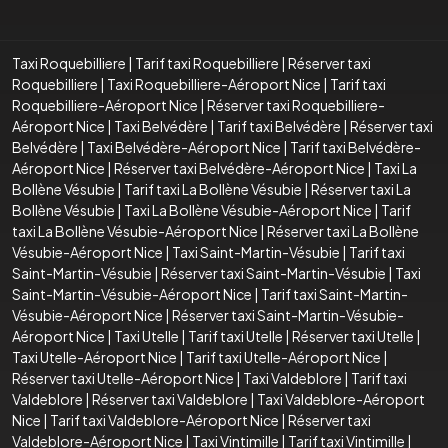
Taxi Roquebilliere
|
Tarif taxi Roquebilliere
|
Réserver taxi
Roquebilliere
|
Taxi Roquebilliere-Aéroport Nice
|
Tarif taxi
Roquebilliere-Aéroport Nice
|
Réserver taxi Roquebilliere-
Aéroport Nice
|
Taxi Belvédère
|
Tarif taxi Belvédère
|
Réserver taxi
Belvédère
|
Taxi Belvédère-Aéroport Nice
|
Tarif taxi Belvédère-
Aéroport Nice
|
Réserver taxi Belvédère-Aéroport Nice
|
Taxi La
Bollène Vésubie
|
Tarif taxi La Bollène Vésubie
|
Réserver taxi La
Bollène Vésubie
|
Taxi La Bollène Vésubie-Aéroport Nice
|
Tarif
taxi La Bollène Vésubie-Aéroport Nice
|
Réserver taxi La Bollène
Vésubie-Aéroport Nice
|
Taxi Saint-Martin-Vésubie
|
Tarif taxi
Saint-Martin-Vésubie
|
Réserver taxi Saint-Martin-Vésubie
|
Taxi
Saint-Martin-Vésubie-Aéroport Nice
|
Tarif taxi Saint-Martin-
Vésubie-Aéroport Nice
|
Réserver taxi Saint-Martin-Vésubie-
Aéroport Nice
|
Taxi Utelle
|
Tarif taxi Utelle
|
Réserver taxi Utelle
|
Taxi Utelle-Aéroport Nice
|
Tarif taxi Utelle-Aéroport Nice
|
Réserver taxi Utelle-Aéroport Nice
|
Taxi Valdeblore
|
Tarif taxi
Valdeblore
|
Réserver taxi Valdeblore
|
Taxi Valdeblore-Aéroport
Nice
|
Tarif taxi Valdeblore-Aéroport Nice
|
Réserver taxi
Valdeblore-Aéroport Nice
|
Taxi Vintimille
|
Tarif taxi Vintimille
|