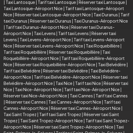
|
Taxi Lantosque
|
Tarif taxi Lantosque
|
Réserver taxi Lantosque
|
Taxi Lantosque-Aéroport Nice
|
Tarif taxi Lantosque-Aéroport
Nice
|
Réserver taxi Lantosque-Aéroport Nice
|
Taxi Duranus
|
Tarif
taxi Duranus
|
Réserver taxi Duranus
|
Taxi Duranus-Aéroport Nice
|
Tarif taxi Duranus-Aéroport Nice
|
Réserver taxi Duranus-
Aéroport Nice
|
Taxi Levens
|
Tarif taxi Levens
|
Réserver taxi
Levens
|
Taxi Levens-Aéroport Nice
|
Tarif taxi Levens-Aéroport
Nice
|
Réserver taxi Levens-Aéroport Nice
|
Taxi Roquebillière
|
Tarif taxi Roquebillière
|
Réserver taxi Roquebillière
|
Taxi
Roquebillière-Aéroport Nice
|
Tarif taxi Roquebillière-Aéroport
Nice
|
Réserver taxi Roquebillière-Aéroport Nice
|
Taxi Belvédère
|
Tarif taxi Belvédère
|
Réserver taxi Belvédère
|
Taxi Belvédère-
Aéroport Nice
|
Tarif taxi Belvédère-Aéroport Nice
|
Réserver taxi
Belvédère-Aéroport Nice
|
Taxi Nice
|
Tarif taxi Nice
|
Réserver taxi
Nice
|
Taxi Nice-Aéroport Nice
|
Tarif taxi Nice-Aéroport Nice
|
Réserver taxi Nice-Aéroport Nice
|
Taxi Cannes
|
Tarif taxi Cannes
|
Réserver taxi Cannes
|
Taxi Cannes-Aéroport Nice
|
Tarif taxi
Cannes-Aéroport Nice
|
Réserver taxi Cannes-Aéroport Nice
|
Taxi Saint Tropez
|
Tarif taxi Saint Tropez
|
Réserver taxi Saint
Tropez
|
Taxi Saint Tropez-Aéroport Nice
|
Tarif taxi Saint Tropez-
Aéroport Nice
|
Réserver taxi Saint Tropez-Aéroport Nice
|
Taxi
Saint-Dalmas-le-Selvage
|
Tarif taxi Saint-Dalmas-le-Selvage
|