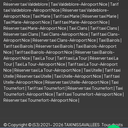
Réserver taxi Valdeblore
|
Taxi Valdeblore-Aéroport Nice
|
Tarif
taxi Valdeblore-Aéroport Nice
|
Réserver taxi Valdeblore-
Aéroport Nice
|
Taxi Marie
|
Tarif taxi Marie
|
Réserver taxi Marie
|
Taxi Marie-Aéroport Nice
|
Tarif taxi Marie-Aéroport Nice
|
Réserver taxi Marie-Aéroport Nice
|
Taxi Clans
|
Tarif taxi Clans
|
Réserver taxi Clans
|
Taxi Clans-Aéroport Nice
|
Tarif taxi Clans-
Aéroport Nice
|
Réserver taxi Clans-Aéroport Nice
|
Taxi Bairols
|
Tarif taxi Bairols
|
Réserver taxi Bairols
|
Taxi Bairols-Aéroport
Nice
|
Tarif taxi Bairols-Aéroport Nice
|
Réserver taxi Bairols-
Aéroport Nice
|
Taxi La Tour
|
Tarif taxi La Tour
|
Réserver taxi La
Tour
|
Taxi La Tour-Aéroport Nice
|
Tarif taxi La Tour-Aéroport
Nice
|
Réserver taxi La Tour-Aéroport Nice
|
Taxi Utelle
|
Tarif taxi
Utelle
|
Réserver taxi Utelle
|
Taxi Utelle-Aéroport Nice
|
Tarif taxi
Utelle-Aéroport Nice
|
Réserver taxi Utelle-Aéroport Nice
|
Taxi
Tournefort
|
Tarif taxi Tournefort
|
Réserver taxi Tournefort
|
Taxi
Tournefort-Aéroport Nice
|
Tarif taxi Tournefort-Aéroport Nice
|
Réserver taxi Tournefort-Aéroport Nice
|
© Copyright © (S3) 2021- 2026 TAXI NISSAVALLEES .Tous droits