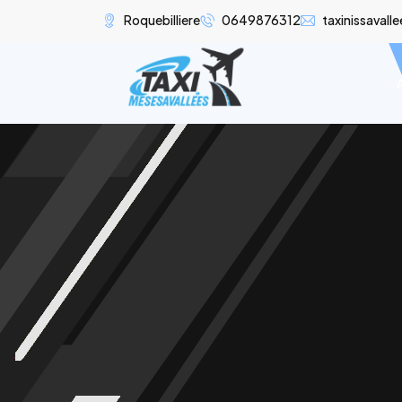
Roquebilliere
0649876312
taxinissaval