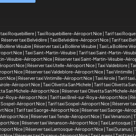
taxi Roquebilliere
|
Taxi Roquebilliere-Aéroport Nice
|
Tarif taxi Roque
|
Réserver taxi Belvédère
|
Taxi Belvédère-Aéroport Nice
|
Tarif taxi B
a Bollène Vésubie
|
Réserver taxi La Bollène Vésubie
|
Taxi La Bollène Vé
éroport Nice
|
Taxi Saint-Martin-Vésubie
|
Tarif taxi Saint-Martin-Vésub
rtin-Vésubie-Aéroport Nice
|
Réserver taxi Saint-Martin-Vésubie-Aéro
Aéroport Nice
|
Réserver taxi Utelle-Aéroport Nice
|
Taxi Valdeblore
|
Tar
éroport Nice
|
Réserver taxi Valdeblore-Aéroport Nice
|
Taxi Vintimille
|
port Nice
|
Réserver taxi Vintimille-Aéroport Nice
|
Taxi Airole
|
Tarif taxi
 Airole-Aéroport Nice
|
Taxi Olivetta San Michele
|
Tarif taxi Olivetta Sa
vetta San Michele-Aéroport Nice
|
Réserver taxi Olivetta San Michele-Aé
-sur-Roya-Aéroport Nice
|
Tarif taxi Breil-sur-Roya-Aéroport Nice
|
Ré
i Sospel-Aéroport Nice
|
Tarif taxi Sospel-Aéroport Nice
|
Réserver ta
rt Nice
|
Tarif taxi Saorge-Aéroport Nice
|
Réserver taxi Saorge-Aérop
e-Aéroport Nice
|
Réserver taxi Tende-Aéroport Nice
|
Taxi Venanson
|
T
oport Nice
|
Réserver taxi Venanson-Aéroport Nice
|
Taxi Lantosque
|
T
éroport Nice
|
Réserver taxi Lantosque-Aéroport Nice
|
Taxi Duranus
|
T
rt Nice
|
Réserver taxi Duranus-Aéroport Nice
|
Taxi Levens
|
Tarif taxi 