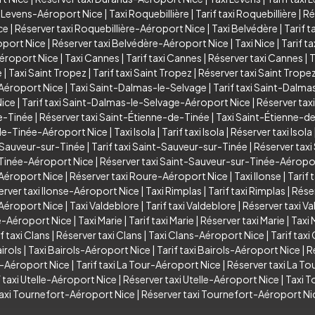
i Levens-Aéroport Nice
|
Taxi Roquebillière
|
Tarif taxi Roquebillière
|
Ré
ce
|
Réserver taxi Roquebillière-Aéroport Nice
|
Taxi Belvédère
|
Tarif t
oport Nice
|
Réserver taxi Belvédère-Aéroport Nice
|
Taxi Nice
|
Tarif ta
Aéroport Nice
|
Taxi Cannes
|
Tarif taxi Cannes
|
Réserver taxi Cannes
|
T
e
|
Taxi Saint Tropez
|
Tarif taxi Saint Tropez
|
Réserver taxi Saint Trope
-Aéroport Nice
|
Taxi Saint-Dalmas-le-Selvage
|
Tarif taxi Saint-Dalm
Nice
|
Tarif taxi Saint-Dalmas-le-Selvage-Aéroport Nice
|
Réserver tax
de-Tinée
|
Réserver taxi Saint-Étienne-de-Tinée
|
Taxi Saint-Étienne-d
-de-Tinée-Aéroport Nice
|
Taxi Isola
|
Tarif taxi Isola
|
Réserver taxi Isola
-Sauveur-sur-Tinée
|
Tarif taxi Saint-Sauveur-sur-Tinée
|
Réserver tax
-Tinée-Aéroport Nice
|
Réserver taxi Saint-Sauveur-sur-Tinée-Aéropo
-Aéroport Nice
|
Réserver taxi Roure-Aéroport Nice
|
Taxi Ilonse
|
Tarif 
erver taxi Ilonse-Aéroport Nice
|
Taxi Rimplas
|
Tarif taxi Rimplas
|
Réser
-Aéroport Nice
|
Taxi Valdeblore
|
Tarif taxi Valdeblore
|
Réserver taxi V
re-Aéroport Nice
|
Taxi Marie
|
Tarif taxi Marie
|
Réserver taxi Marie
|
Taxi 
f taxi Clans
|
Réserver taxi Clans
|
Taxi Clans-Aéroport Nice
|
Tarif tax
irols
|
Taxi Bairols-Aéroport Nice
|
Tarif taxi Bairols-Aéroport Nice
|
R
r-Aéroport Nice
|
Tarif taxi La Tour-Aéroport Nice
|
Réserver taxi La T
f taxi Utelle-Aéroport Nice
|
Réserver taxi Utelle-Aéroport Nice
|
Taxi T
taxi Tournefort-Aéroport Nice
|
Réserver taxi Tournefort-Aéroport Ni