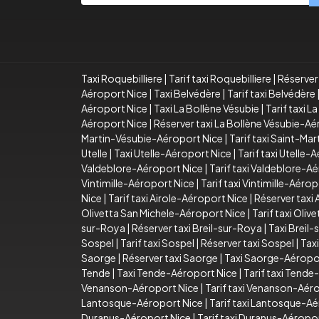
Taxi Roquebilliere
|
Tarif taxi Roquebilliere
|
Réserver 
Aéroport Nice
|
Taxi Belvédère
|
Tarif taxi Belvédère
Aéroport Nice
|
Taxi La Bollène Vésubie
|
Tarif taxi L
Aéroport Nice
|
Réserver taxi La Bollène Vésubie-A
Martin-Vésubie-Aéroport Nice
|
Tarif taxi Saint-Ma
Utelle
|
Taxi Utelle-Aéroport Nice
|
Tarif taxi Utelle-
Valdeblore-Aéroport Nice
|
Tarif taxi Valdeblore-A
Vintimille-Aéroport Nice
|
Tarif taxi Vintimille-Aéro
Nice
|
Tarif taxi Airole-Aéroport Nice
|
Réserver taxi
Olivetta San Michele-Aéroport Nice
|
Tarif taxi Oli
sur-Roya
|
Réserver taxi Breil-sur-Roya
|
Taxi Breil
Sospel
|
Tarif taxi Sospel
|
Réserver taxi Sospel
|
Tax
Saorge
|
Réserver taxi Saorge
|
Taxi Saorge-Aéropo
Tende
|
Taxi Tende-Aéroport Nice
|
Tarif taxi Tend
Venanson-Aéroport Nice
|
Tarif taxi Venanson-Aér
Lantosque-Aéroport Nice
|
Tarif taxi Lantosque-A
Duranus-Aéroport Nice
|
Tarif taxi Duranus-Aéropo