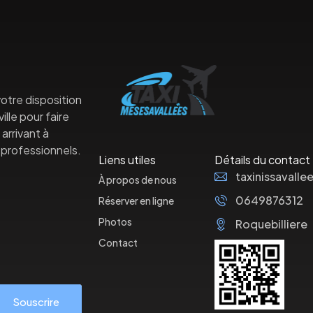
otre disposition
lle pour faire
arrivant à
professionnels.
Liens utiles
Détails du contact
taxinissaval
À propos de nous
0649876312
Réserver en ligne
Photos
Roquebilliere
Contact
Souscrire