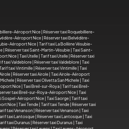
billiere-Aéroport Nice
|
Réserver taxi Roquebilliere-
elvédère-Aéroport Nice
|
Réserver taxi Belvédère-
subie-Aéroport Nice
|
Tarif taxi La Bollène Vésubie-
ie
|
Réserver taxi Saint-Martin-Vésubie
|
Taxi Saint-
port Nice
|
Taxi Utelle
|
Tarif taxi Utelle
|
Réserver taxi
if taxi Valdeblore
|
Réserver taxi Valdeblore
|
Taxi
Tarif taxi Vintimille
|
Réserver taxi Vintimille
|
Taxi
 Airole
|
Réserver taxi Airole
|
Taxi Airole-Aéroport
n Michele
|
Réserver taxi Olivetta San Michele
|
Taxi
roport Nice
|
Taxi Breil-sur-Roya
|
Tarif taxi Breil-
server taxi Breil-sur-Roya-Aéroport Nice
|
Taxi
xi Sospel-Aéroport Nice
|
Taxi Saorge
|
Tarif taxi
ort Nice
|
Taxi Tende
|
Tarif taxi Tende
|
Réserver taxi
arif taxi Venanson
|
Réserver taxi Venanson
|
Taxi
arif taxi Lantosque
|
Réserver taxi Lantosque
|
Taxi
arif taxi Duranus
|
Réserver taxi Duranus
|
Taxi
Levens
|
Réserver taxi Levens
|
Taxi Levens-Aéroport