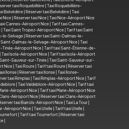
server taxi Roquebillière
|
Taxi Roquebillière-
axi Belvédère
|
Réserver taxi Belvédère
|
Taxi
xi Nice
|
Réserver taxi Nice
|
Taxi Nice-Aéroport Nice
axi Cannes-Aéroport Nice
|
Tarif taxi Cannes-
z
|
Taxi Saint Tropez-Aéroport Nice
|
Tarif taxi Saint
as-le-Selvage
|
Réserver taxi Saint-Dalmas-le-
i Saint-Dalmas-le-Selvage-Aéroport Nice
|
Taxi
e-Tinée-Aéroport Nice
|
Tarif taxi Saint-Étienne-de-
|
Taxi Isola-Aéroport Nice
|
Tarif taxi Isola-Aéroport
i Saint-Sauveur-sur-Tinée
|
Taxi Saint-Sauveur-sur-
rt Nice
|
Taxi Roure
|
Tarif taxi Roure
|
Réserver taxi
taxi Ilonse
|
Réserver taxi Ilonse
|
Taxi Ilonse-
ver taxi Rimplas
|
Taxi Rimplas-Aéroport Nice
|
Tarif
aldeblore
|
Taxi Valdeblore-Aéroport Nice
|
Tarif taxi
Marie-Aéroport Nice
|
Tarif taxi Marie-Aéroport Nice
i Clans-Aéroport Nice
|
Réserver taxi Clans-Aéroport
éserver taxi Bairols-Aéroport Nice
|
Taxi La Tour
|
our-Aéroport Nice
|
Taxi Utelle
|
Tarif taxi Utelle
|
ournefort
|
Tarif taxi Tournefort
|
Réserver taxi
ce
|