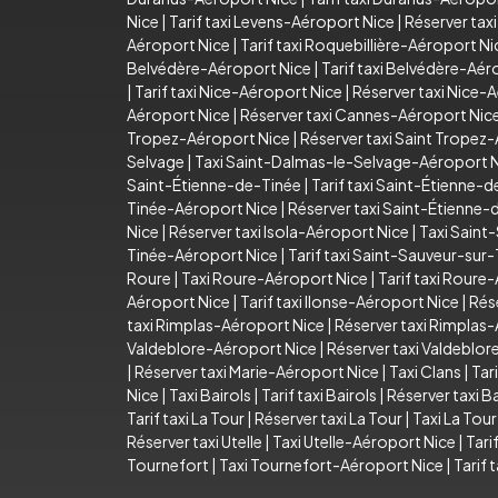
Nice
|
Tarif taxi Levens-Aéroport Nice
|
Réserver tax
Aéroport Nice
|
Tarif taxi Roquebillière-Aéroport Ni
Belvédère-Aéroport Nice
|
Tarif taxi Belvédère-Aér
|
Tarif taxi Nice-Aéroport Nice
|
Réserver taxi Nice-
Aéroport Nice
|
Réserver taxi Cannes-Aéroport Nic
Tropez-Aéroport Nice
|
Réserver taxi Saint Tropez
Selvage
|
Taxi Saint-Dalmas-le-Selvage-Aéroport 
Saint-Étienne-de-Tinée
|
Tarif taxi Saint-Étienne-
Tinée-Aéroport Nice
|
Réserver taxi Saint-Étienne
Nice
|
Réserver taxi Isola-Aéroport Nice
|
Taxi Saint
Tinée-Aéroport Nice
|
Tarif taxi Saint-Sauveur-sur
Roure
|
Taxi Roure-Aéroport Nice
|
Tarif taxi Roure
Aéroport Nice
|
Tarif taxi Ilonse-Aéroport Nice
|
Rés
taxi Rimplas-Aéroport Nice
|
Réserver taxi Rimplas
Valdeblore-Aéroport Nice
|
Réserver taxi Valdeblo
|
Réserver taxi Marie-Aéroport Nice
|
Taxi Clans
|
Tari
Nice
|
Taxi Bairols
|
Tarif taxi Bairols
|
Réserver taxi Ba
Tarif taxi La Tour
|
Réserver taxi La Tour
|
Taxi La Tou
Réserver taxi Utelle
|
Taxi Utelle-Aéroport Nice
|
Tari
Tournefort
|
Taxi Tournefort-Aéroport Nice
|
Tarif 