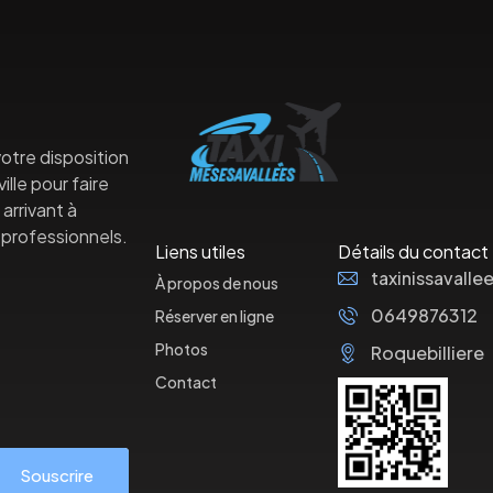
otre disposition
lle pour faire
arrivant à
professionnels.
Liens utiles
Détails du contact
taxinissaval
À propos de nous
0649876312
Réserver en ligne
Photos
Roquebilliere
Contact
Souscrire