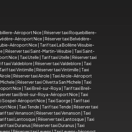
billiere-Aéroport Nice
|
Réserver taxi Roquebilliere-
elvédère-Aéroport Nice
|
Réserver taxi Belvédère-
subie-Aéroport Nice
|
Tarif taxi La Bollène Vésubie-
ie
|
Réserver taxi Saint-Martin-Vésubie
|
Taxi Saint-
port Nice
|
Taxi Utelle
|
Tarif taxi Utelle
|
Réserver taxi
if taxi Valdeblore
|
Réserver taxi Valdeblore
|
Taxi
Tarif taxi Vintimille
|
Réserver taxi Vintimille
|
Taxi
 Airole
|
Réserver taxi Airole
|
Taxi Airole-Aéroport
n Michele
|
Réserver taxi Olivetta San Michele
|
Taxi
roport Nice
|
Taxi Breil-sur-Roya
|
Tarif taxi Breil-
server taxi Breil-sur-Roya-Aéroport Nice
|
Taxi
xi Sospel-Aéroport Nice
|
Taxi Saorge
|
Tarif taxi
ort Nice
|
Taxi Tende
|
Tarif taxi Tende
|
Réserver taxi
arif taxi Venanson
|
Réserver taxi Venanson
|
Taxi
arif taxi Lantosque
|
Réserver taxi Lantosque
|
Taxi
arif taxi Duranus
|
Réserver taxi Duranus
|
Taxi
Levens
|
Réserver taxi Levens
|
Taxi Levens-Aéroport