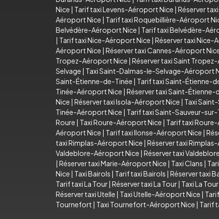
Nice
|
Tarif taxi Levens-Aéroport Nice
|
Réserver tax
Aéroport Nice
|
Tarif taxi Roquebillière-Aéroport Ni
Belvédère-Aéroport Nice
|
Tarif taxi Belvédère-Aér
|
Tarif taxi Nice-Aéroport Nice
|
Réserver taxi Nice-
Aéroport Nice
|
Réserver taxi Cannes-Aéroport Nic
Tropez-Aéroport Nice
|
Réserver taxi Saint Tropez
Selvage
|
Taxi Saint-Dalmas-le-Selvage-Aéroport 
Saint-Étienne-de-Tinée
|
Tarif taxi Saint-Étienne-
Tinée-Aéroport Nice
|
Réserver taxi Saint-Étienne
Nice
|
Réserver taxi Isola-Aéroport Nice
|
Taxi Saint
Tinée-Aéroport Nice
|
Tarif taxi Saint-Sauveur-sur
Roure
|
Taxi Roure-Aéroport Nice
|
Tarif taxi Roure
Aéroport Nice
|
Tarif taxi Ilonse-Aéroport Nice
|
Rés
taxi Rimplas-Aéroport Nice
|
Réserver taxi Rimplas
Valdeblore-Aéroport Nice
|
Réserver taxi Valdeblo
|
Réserver taxi Marie-Aéroport Nice
|
Taxi Clans
|
Tari
Nice
|
Taxi Bairols
|
Tarif taxi Bairols
|
Réserver taxi Ba
Tarif taxi La Tour
|
Réserver taxi La Tour
|
Taxi La Tou
Réserver taxi Utelle
|
Taxi Utelle-Aéroport Nice
|
Tari
Tournefort
|
Taxi Tournefort-Aéroport Nice
|
Tarif 