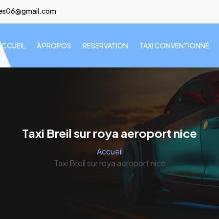
lees06@gmail.com
ACCUEIL
À PROPOS
RESERVATION
TAXI CONVENTIONNÉ
Taxi Breil sur roya aeroport nice
Accueil
Taxi Breil sur roya aeroport nice