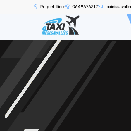
Roquebilliere
0649876312
taxinissaval