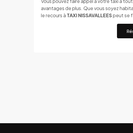
Vous pouvez faire appel à votre taxi à to
avantages de plus. Que vous soyez habitant
le recours à
TAXI NISSAVALLEES
peut se f
Rés