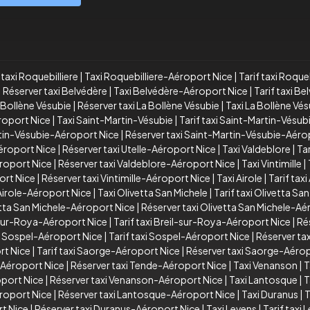
taxi Roquebilliere
|
Taxi Roquebilliere-Aéroport Nice
|
Tarif taxi Roque
|
Réserver taxi Belvédère
|
Taxi Belvédère-Aéroport Nice
|
Tarif taxi B
a Bollène Vésubie
|
Réserver taxi La Bollène Vésubie
|
Taxi La Bollène Vé
éroport Nice
|
Taxi Saint-Martin-Vésubie
|
Tarif taxi Saint-Martin-Vésub
rtin-Vésubie-Aéroport Nice
|
Réserver taxi Saint-Martin-Vésubie-Aéro
Aéroport Nice
|
Réserver taxi Utelle-Aéroport Nice
|
Taxi Valdeblore
|
Tar
éroport Nice
|
Réserver taxi Valdeblore-Aéroport Nice
|
Taxi Vintimille
|
port Nice
|
Réserver taxi Vintimille-Aéroport Nice
|
Taxi Airole
|
Tarif taxi
 Airole-Aéroport Nice
|
Taxi Olivetta San Michele
|
Tarif taxi Olivetta Sa
vetta San Michele-Aéroport Nice
|
Réserver taxi Olivetta San Michele-Aé
-sur-Roya-Aéroport Nice
|
Tarif taxi Breil-sur-Roya-Aéroport Nice
|
Ré
i Sospel-Aéroport Nice
|
Tarif taxi Sospel-Aéroport Nice
|
Réserver ta
rt Nice
|
Tarif taxi Saorge-Aéroport Nice
|
Réserver taxi Saorge-Aérop
e-Aéroport Nice
|
Réserver taxi Tende-Aéroport Nice
|
Taxi Venanson
|
T
oport Nice
|
Réserver taxi Venanson-Aéroport Nice
|
Taxi Lantosque
|
T
éroport Nice
|
Réserver taxi Lantosque-Aéroport Nice
|
Taxi Duranus
|
T
rt Nice
|
Réserver taxi Duranus-Aéroport Nice
|
Taxi Levens
|
Tarif taxi 