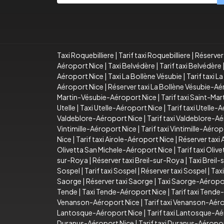
Taxi Roquebilliere
|
Tarif taxi Roquebilliere
|
Réserver 
Aéroport Nice
|
Taxi Belvédère
|
Tarif taxi Belvédère
Aéroport Nice
|
Taxi La Bollène Vésubie
|
Tarif taxi L
Aéroport Nice
|
Réserver taxi La Bollène Vésubie-A
Martin-Vésubie-Aéroport Nice
|
Tarif taxi Saint-Ma
Utelle
|
Taxi Utelle-Aéroport Nice
|
Tarif taxi Utelle-
Valdeblore-Aéroport Nice
|
Tarif taxi Valdeblore-A
Vintimille-Aéroport Nice
|
Tarif taxi Vintimille-Aéro
Nice
|
Tarif taxi Airole-Aéroport Nice
|
Réserver taxi
Olivetta San Michele-Aéroport Nice
|
Tarif taxi Oli
sur-Roya
|
Réserver taxi Breil-sur-Roya
|
Taxi Breil
Sospel
|
Tarif taxi Sospel
|
Réserver taxi Sospel
|
Tax
Saorge
|
Réserver taxi Saorge
|
Taxi Saorge-Aéropo
Tende
|
Taxi Tende-Aéroport Nice
|
Tarif taxi Tend
Venanson-Aéroport Nice
|
Tarif taxi Venanson-Aér
Lantosque-Aéroport Nice
|
Tarif taxi Lantosque-A
Duranus-Aéroport Nice
|
Tarif taxi Duranus-Aéropo