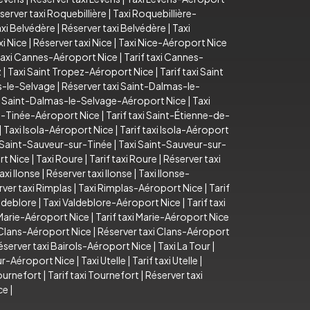
server taxi Roquebillière
|
Taxi Roquebillière-
axi Belvédère
|
Réserver taxi Belvédère
|
Taxi
xi Nice
|
Réserver taxi Nice
|
Taxi Nice-Aéroport Nice
axi Cannes-Aéroport Nice
|
Tarif taxi Cannes-
z
|
Taxi Saint Tropez-Aéroport Nice
|
Tarif taxi Saint
as-le-Selvage
|
Réserver taxi Saint-Dalmas-le-
i Saint-Dalmas-le-Selvage-Aéroport Nice
|
Taxi
e-Tinée-Aéroport Nice
|
Tarif taxi Saint-Étienne-de-
|
Taxi Isola-Aéroport Nice
|
Tarif taxi Isola-Aéroport
i Saint-Sauveur-sur-Tinée
|
Taxi Saint-Sauveur-sur-
rt Nice
|
Taxi Roure
|
Tarif taxi Roure
|
Réserver taxi
taxi Ilonse
|
Réserver taxi Ilonse
|
Taxi Ilonse-
ver taxi Rimplas
|
Taxi Rimplas-Aéroport Nice
|
Tarif
aldeblore
|
Taxi Valdeblore-Aéroport Nice
|
Tarif taxi
Marie-Aéroport Nice
|
Tarif taxi Marie-Aéroport Nice
i Clans-Aéroport Nice
|
Réserver taxi Clans-Aéroport
éserver taxi Bairols-Aéroport Nice
|
Taxi La Tour
|
our-Aéroport Nice
|
Taxi Utelle
|
Tarif taxi Utelle
|
ournefort
|
Tarif taxi Tournefort
|
Réserver taxi
ce
|