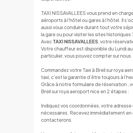
TAXI NISSAVALLEES vous prend en charge dè
aéroports à l’hôtel ou gares à l’hôtel. Il s
aussi vous conduire durant tout votre séjou
la gare ou pour visiter les sites historique
Avec
TAXI NISSAVALLEES
, votre réservati
Votre chauffeur est disponible du Lundi 
particulier, vous pouvez compter sur nous
Commandez votre Taxi à Breil sur roya ae
taxi, c’est la garantie d’être toujours à l’h
Grâce à notre formulaire de réservation , 
Breil sur roya aeroport nice en 2 étapes :
Indiquez vos coordonnées, votre adresse de
nécessaires. Recevez immédiatement en 
contacterons.