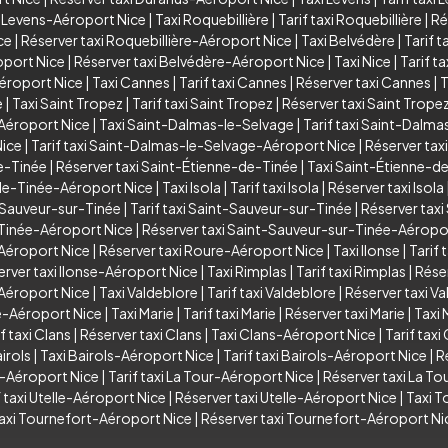
i Levens-Aéroport Nice
|
Taxi Roquebillière
|
Tarif taxi Roquebillière
|
Ré
ce
|
Réserver taxi Roquebillière-Aéroport Nice
|
Taxi Belvédère
|
Tarif t
oport Nice
|
Réserver taxi Belvédère-Aéroport Nice
|
Taxi Nice
|
Tarif ta
Aéroport Nice
|
Taxi Cannes
|
Tarif taxi Cannes
|
Réserver taxi Cannes
|
T
e
|
Taxi Saint Tropez
|
Tarif taxi Saint Tropez
|
Réserver taxi Saint Trope
-Aéroport Nice
|
Taxi Saint-Dalmas-le-Selvage
|
Tarif taxi Saint-Dalm
Nice
|
Tarif taxi Saint-Dalmas-le-Selvage-Aéroport Nice
|
Réserver tax
de-Tinée
|
Réserver taxi Saint-Étienne-de-Tinée
|
Taxi Saint-Étienne-d
-de-Tinée-Aéroport Nice
|
Taxi Isola
|
Tarif taxi Isola
|
Réserver taxi Isola
-Sauveur-sur-Tinée
|
Tarif taxi Saint-Sauveur-sur-Tinée
|
Réserver tax
-Tinée-Aéroport Nice
|
Réserver taxi Saint-Sauveur-sur-Tinée-Aéropo
-Aéroport Nice
|
Réserver taxi Roure-Aéroport Nice
|
Taxi Ilonse
|
Tarif 
erver taxi Ilonse-Aéroport Nice
|
Taxi Rimplas
|
Tarif taxi Rimplas
|
Réser
-Aéroport Nice
|
Taxi Valdeblore
|
Tarif taxi Valdeblore
|
Réserver taxi V
re-Aéroport Nice
|
Taxi Marie
|
Tarif taxi Marie
|
Réserver taxi Marie
|
Taxi 
f taxi Clans
|
Réserver taxi Clans
|
Taxi Clans-Aéroport Nice
|
Tarif tax
irols
|
Taxi Bairols-Aéroport Nice
|
Tarif taxi Bairols-Aéroport Nice
|
R
r-Aéroport Nice
|
Tarif taxi La Tour-Aéroport Nice
|
Réserver taxi La T
f taxi Utelle-Aéroport Nice
|
Réserver taxi Utelle-Aéroport Nice
|
Taxi T
taxi Tournefort-Aéroport Nice
|
Réserver taxi Tournefort-Aéroport Ni