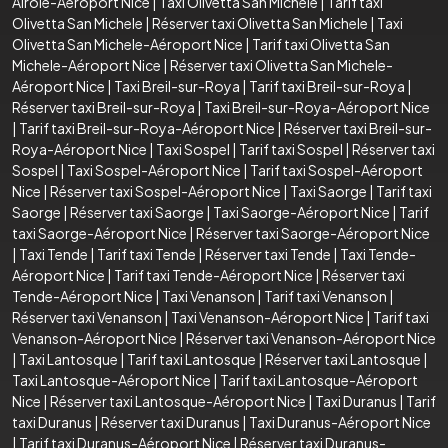
Airole-Aéroport Nice
|
Taxi Olivetta San Michele
|
Tarif taxi
Olivetta San Michele
|
Réserver taxi Olivetta San Michele
|
Taxi
Olivetta San Michele-Aéroport Nice
|
Tarif taxi Olivetta San
Michele-Aéroport Nice
|
Réserver taxi Olivetta San Michele-
Aéroport Nice
|
Taxi Breil-sur-Roya
|
Tarif taxi Breil-sur-Roya
|
Réserver taxi Breil-sur-Roya
|
Taxi Breil-sur-Roya-Aéroport Nice
|
Tarif taxi Breil-sur-Roya-Aéroport Nice
|
Réserver taxi Breil-sur-
Roya-Aéroport Nice
|
Taxi Sospel
|
Tarif taxi Sospel
|
Réserver taxi
Sospel
|
Taxi Sospel-Aéroport Nice
|
Tarif taxi Sospel-Aéroport
Nice
|
Réserver taxi Sospel-Aéroport Nice
|
Taxi Saorge
|
Tarif taxi
Saorge
|
Réserver taxi Saorge
|
Taxi Saorge-Aéroport Nice
|
Tarif
taxi Saorge-Aéroport Nice
|
Réserver taxi Saorge-Aéroport Nice
|
Taxi Tende
|
Tarif taxi Tende
|
Réserver taxi Tende
|
Taxi Tende-
Aéroport Nice
|
Tarif taxi Tende-Aéroport Nice
|
Réserver taxi
Tende-Aéroport Nice
|
Taxi Venanson
|
Tarif taxi Venanson
|
Réserver taxi Venanson
|
Taxi Venanson-Aéroport Nice
|
Tarif taxi
Venanson-Aéroport Nice
|
Réserver taxi Venanson-Aéroport Nice
|
Taxi Lantosque
|
Tarif taxi Lantosque
|
Réserver taxi Lantosque
|
Taxi Lantosque-Aéroport Nice
|
Tarif taxi Lantosque-Aéroport
Nice
|
Réserver taxi Lantosque-Aéroport Nice
|
Taxi Duranus
|
Tarif
taxi Duranus
|
Réserver taxi Duranus
|
Taxi Duranus-Aéroport Nice
|
Tarif taxi Duranus-Aéroport Nice
|
Réserver taxi Duranus-