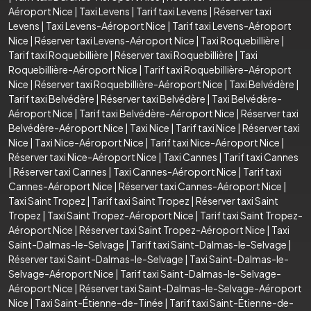
Aéroport Nice
|
Taxi Levens
|
Tarif taxi Levens
|
Réserver taxi
Levens
|
Taxi Levens-Aéroport Nice
|
Tarif taxi Levens-Aéroport
Nice
|
Réserver taxi Levens-Aéroport Nice
|
Taxi Roquebillière
|
Tarif taxi Roquebillière
|
Réserver taxi Roquebillière
|
Taxi
Roquebillière-Aéroport Nice
|
Tarif taxi Roquebillière-Aéroport
Nice
|
Réserver taxi Roquebillière-Aéroport Nice
|
Taxi Belvédère
|
Tarif taxi Belvédère
|
Réserver taxi Belvédère
|
Taxi Belvédère-
Aéroport Nice
|
Tarif taxi Belvédère-Aéroport Nice
|
Réserver taxi
Belvédère-Aéroport Nice
|
Taxi Nice
|
Tarif taxi Nice
|
Réserver taxi
Nice
|
Taxi Nice-Aéroport Nice
|
Tarif taxi Nice-Aéroport Nice
|
Réserver taxi Nice-Aéroport Nice
|
Taxi Cannes
|
Tarif taxi Cannes
|
Réserver taxi Cannes
|
Taxi Cannes-Aéroport Nice
|
Tarif taxi
Cannes-Aéroport Nice
|
Réserver taxi Cannes-Aéroport Nice
|
Taxi Saint Tropez
|
Tarif taxi Saint Tropez
|
Réserver taxi Saint
Tropez
|
Taxi Saint Tropez-Aéroport Nice
|
Tarif taxi Saint Tropez-
Aéroport Nice
|
Réserver taxi Saint Tropez-Aéroport Nice
|
Taxi
Saint-Dalmas-le-Selvage
|
Tarif taxi Saint-Dalmas-le-Selvage
|
Réserver taxi Saint-Dalmas-le-Selvage
|
Taxi Saint-Dalmas-le-
Selvage-Aéroport Nice
|
Tarif taxi Saint-Dalmas-le-Selvage-
Aéroport Nice
|
Réserver taxi Saint-Dalmas-le-Selvage-Aéroport
Nice
|
Taxi Saint-Étienne-de-Tinée
|
Tarif taxi Saint-Étienne-de-