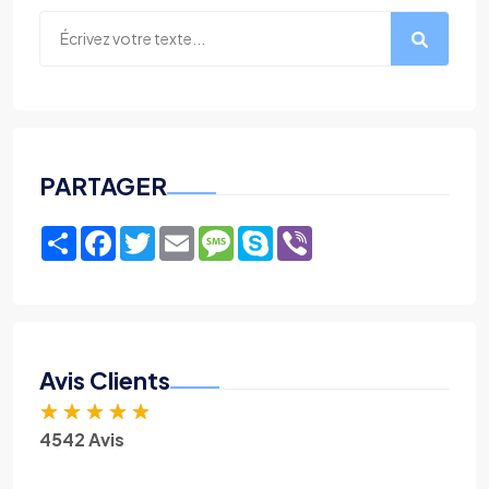
PARTAGER
Share
Facebook
Twitter
Email
Message
Skype
Viber
Avis Clients
★
★
★
★
★
4542 Avis