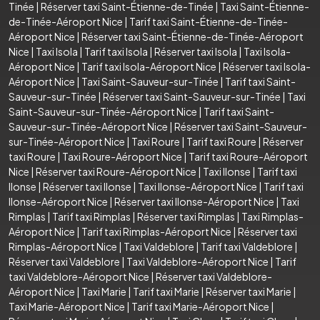
Tinée
|
Réserver taxi Saint-Étienne-de-Tinée
|
Taxi Saint-Étienne-
de-Tinée-Aéroport Nice
|
Tarif taxi Saint-Étienne-de-Tinée-
Aéroport Nice
|
Réserver taxi Saint-Étienne-de-Tinée-Aéroport
Nice
|
Taxi Isola
|
Tarif taxi Isola
|
Réserver taxi Isola
|
Taxi Isola-
Aéroport Nice
|
Tarif taxi Isola-Aéroport Nice
|
Réserver taxi Isola-
Aéroport Nice
|
Taxi Saint-Sauveur-sur-Tinée
|
Tarif taxi Saint-
Sauveur-sur-Tinée
|
Réserver taxi Saint-Sauveur-sur-Tinée
|
Taxi
Saint-Sauveur-sur-Tinée-Aéroport Nice
|
Tarif taxi Saint-
Sauveur-sur-Tinée-Aéroport Nice
|
Réserver taxi Saint-Sauveur-
sur-Tinée-Aéroport Nice
|
Taxi Roure
|
Tarif taxi Roure
|
Réserver
taxi Roure
|
Taxi Roure-Aéroport Nice
|
Tarif taxi Roure-Aéroport
Nice
|
Réserver taxi Roure-Aéroport Nice
|
Taxi Ilonse
|
Tarif taxi
Ilonse
|
Réserver taxi Ilonse
|
Taxi Ilonse-Aéroport Nice
|
Tarif taxi
Ilonse-Aéroport Nice
|
Réserver taxi Ilonse-Aéroport Nice
|
Taxi
Rimplas
|
Tarif taxi Rimplas
|
Réserver taxi Rimplas
|
Taxi Rimplas-
Aéroport Nice
|
Tarif taxi Rimplas-Aéroport Nice
|
Réserver taxi
Rimplas-Aéroport Nice
|
Taxi Valdeblore
|
Tarif taxi Valdeblore
|
Réserver taxi Valdeblore
|
Taxi Valdeblore-Aéroport Nice
|
Tarif
taxi Valdeblore-Aéroport Nice
|
Réserver taxi Valdeblore-
Aéroport Nice
|
Taxi Marie
|
Tarif taxi Marie
|
Réserver taxi Marie
|
Taxi Marie-Aéroport Nice
|
Tarif taxi Marie-Aéroport Nice
|