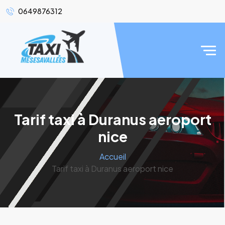
0649876312
Tarif taxi à Duranus aeroport
nice
Accueil
Tarif taxi à Duranus aeroport nice