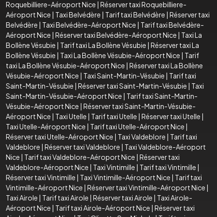
Roquebilliere-Aéroport Nice
|
Réserver taxi Roquebilliere-
Aéroport Nice
|
Taxi Belvédère
|
Tarif taxi Belvédère
|
Réserver taxi
Belvédère
|
Taxi Belvédère-Aéroport Nice
|
Tarif taxi Belvédère-
Aéroport Nice
|
Réserver taxi Belvédère-Aéroport Nice
|
Taxi La
Bollène Vésubie
|
Tarif taxi La Bollène Vésubie
|
Réserver taxi La
Bollène Vésubie
|
Taxi La Bollène Vésubie-Aéroport Nice
|
Tarif
taxi La Bollène Vésubie-Aéroport Nice
|
Réserver taxi La Bollène
Vésubie-Aéroport Nice
|
Taxi Saint-Martin-Vésubie
|
Tarif taxi
Saint-Martin-Vésubie
|
Réserver taxi Saint-Martin-Vésubie
|
Taxi
Saint-Martin-Vésubie-Aéroport Nice
|
Tarif taxi Saint-Martin-
Vésubie-Aéroport Nice
|
Réserver taxi Saint-Martin-Vésubie-
Aéroport Nice
|
Taxi Utelle
|
Tarif taxi Utelle
|
Réserver taxi Utelle
|
Taxi Utelle-Aéroport Nice
|
Tarif taxi Utelle-Aéroport Nice
|
Réserver taxi Utelle-Aéroport Nice
|
Taxi Valdeblore
|
Tarif taxi
Valdeblore
|
Réserver taxi Valdeblore
|
Taxi Valdeblore-Aéroport
Nice
|
Tarif taxi Valdeblore-Aéroport Nice
|
Réserver taxi
Valdeblore-Aéroport Nice
|
Taxi Vintimille
|
Tarif taxi Vintimille
|
Réserver taxi Vintimille
|
Taxi Vintimille-Aéroport Nice
|
Tarif taxi
Vintimille-Aéroport Nice
|
Réserver taxi Vintimille-Aéroport Nice
|
Taxi Airole
|
Tarif taxi Airole
|
Réserver taxi Airole
|
Taxi Airole-
Aéroport Nice
|
Tarif taxi Airole-Aéroport Nice
|
Réserver taxi