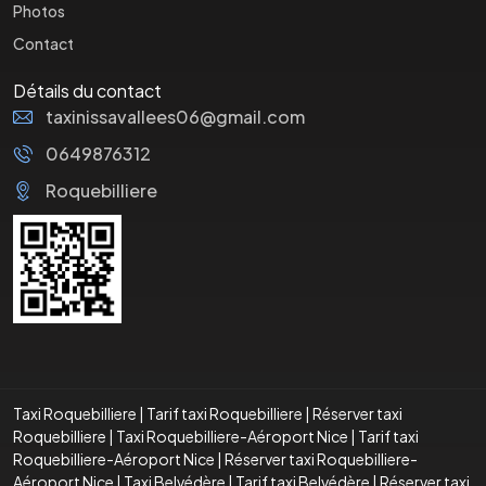
Photos
Contact
Détails du contact
taxinissavallees06@gmail.com
0649876312
Roquebilliere
Taxi Roquebilliere
|
Tarif taxi Roquebilliere
|
Réserver taxi
Roquebilliere
|
Taxi Roquebilliere-Aéroport Nice
|
Tarif taxi
Roquebilliere-Aéroport Nice
|
Réserver taxi Roquebilliere-
Aéroport Nice
|
Taxi Belvédère
|
Tarif taxi Belvédère
|
Réserver taxi