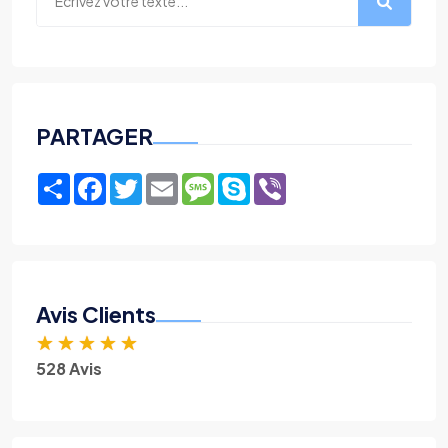
PARTAGER
Share
Facebook
Twitter
Email
Message
Skype
Viber
Avis Clients
★
★
★
★
★
528 Avis