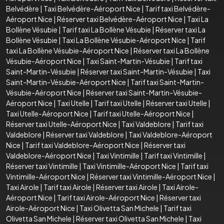
Belvédère
|
Taxi Belvédère-Aéroport Nice
|
Tarif taxi Belvédère-
Aéroport Nice
|
Réserver taxi Belvédère-Aéroport Nice
|
Taxi La
Bollène Vésubie
|
Tarif taxi La Bollène Vésubie
|
Réserver taxi La
Bollène Vésubie
|
Taxi La Bollène Vésubie-Aéroport Nice
|
Tarif
taxi La Bollène Vésubie-Aéroport Nice
|
Réserver taxi La Bollène
Vésubie-Aéroport Nice
|
Taxi Saint-Martin-Vésubie
|
Tarif taxi
Saint-Martin-Vésubie
|
Réserver taxi Saint-Martin-Vésubie
|
Taxi
Saint-Martin-Vésubie-Aéroport Nice
|
Tarif taxi Saint-Martin-
Vésubie-Aéroport Nice
|
Réserver taxi Saint-Martin-Vésubie-
Aéroport Nice
|
Taxi Utelle
|
Tarif taxi Utelle
|
Réserver taxi Utelle
|
Taxi Utelle-Aéroport Nice
|
Tarif taxi Utelle-Aéroport Nice
|
Réserver taxi Utelle-Aéroport Nice
|
Taxi Valdeblore
|
Tarif taxi
Valdeblore
|
Réserver taxi Valdeblore
|
Taxi Valdeblore-Aéroport
Nice
|
Tarif taxi Valdeblore-Aéroport Nice
|
Réserver taxi
Valdeblore-Aéroport Nice
|
Taxi Vintimille
|
Tarif taxi Vintimille
|
Réserver taxi Vintimille
|
Taxi Vintimille-Aéroport Nice
|
Tarif taxi
Vintimille-Aéroport Nice
|
Réserver taxi Vintimille-Aéroport Nice
|
Taxi Airole
|
Tarif taxi Airole
|
Réserver taxi Airole
|
Taxi Airole-
Aéroport Nice
|
Tarif taxi Airole-Aéroport Nice
|
Réserver taxi
Airole-Aéroport Nice
|
Taxi Olivetta San Michele
|
Tarif taxi
Olivetta San Michele
|
Réserver taxi Olivetta San Michele
|
Taxi