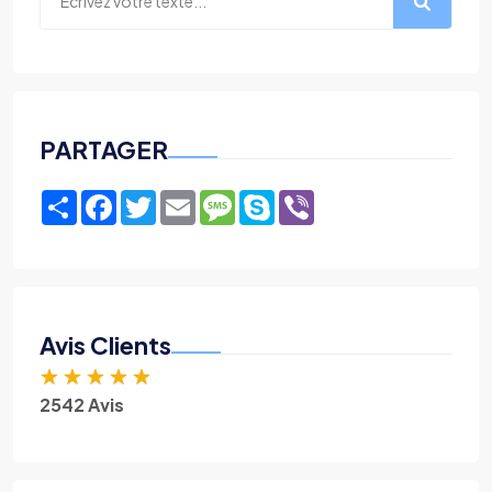
PARTAGER
Share
Facebook
Twitter
Email
Message
Skype
Viber
Avis Clients
★
★
★
★
★
2542 Avis