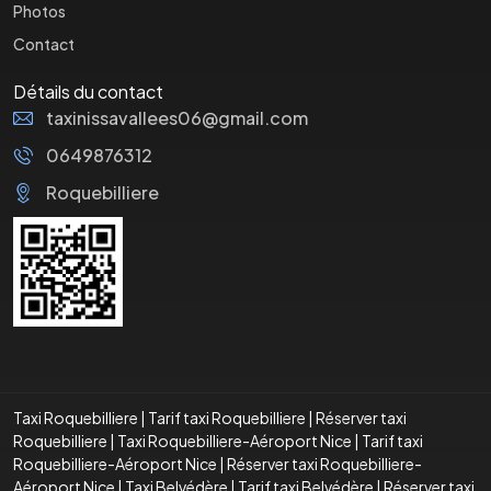
Photos
Contact
Détails du contact
taxinissavallees06@gmail.com
0649876312
Roquebilliere
Taxi Roquebilliere
|
Tarif taxi Roquebilliere
|
Réserver taxi
Roquebilliere
|
Taxi Roquebilliere-Aéroport Nice
|
Tarif taxi
Roquebilliere-Aéroport Nice
|
Réserver taxi Roquebilliere-
Aéroport Nice
|
Taxi Belvédère
|
Tarif taxi Belvédère
|
Réserver taxi