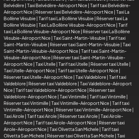
Belvédère
|
Taxi Belvédère-Aéroport Nice
|
Tarif taxi Belvédère-
Aéroport Nice
|
Réserver taxi Belvédère-Aéroport Nice
|
Taxi La
Bollène Vésubie
|
Tarif taxi La Bollène Vésubie
|
Réserver taxi La
Bollène Vésubie
|
Taxi La Bollène Vésubie-Aéroport Nice
|
Tarif
taxi La Bollène Vésubie-Aéroport Nice
|
Réserver taxi La Bollène
Vésubie-Aéroport Nice
|
Taxi Saint-Martin-Vésubie
|
Tarif taxi
Saint-Martin-Vésubie
|
Réserver taxi Saint-Martin-Vésubie
|
Taxi
Saint-Martin-Vésubie-Aéroport Nice
|
Tarif taxi Saint-Martin-
Vésubie-Aéroport Nice
|
Réserver taxi Saint-Martin-Vésubie-
Aéroport Nice
|
Taxi Utelle
|
Tarif taxi Utelle
|
Réserver taxi Utelle
|
Taxi Utelle-Aéroport Nice
|
Tarif taxi Utelle-Aéroport Nice
|
Réserver taxi Utelle-Aéroport Nice
|
Taxi Valdeblore
|
Tarif taxi
Valdeblore
|
Réserver taxi Valdeblore
|
Taxi Valdeblore-Aéroport
Nice
|
Tarif taxi Valdeblore-Aéroport Nice
|
Réserver taxi
Valdeblore-Aéroport Nice
|
Taxi Vintimille
|
Tarif taxi Vintimille
|
Réserver taxi Vintimille
|
Taxi Vintimille-Aéroport Nice
|
Tarif taxi
Vintimille-Aéroport Nice
|
Réserver taxi Vintimille-Aéroport Nice
|
Taxi Airole
|
Tarif taxi Airole
|
Réserver taxi Airole
|
Taxi Airole-
Aéroport Nice
|
Tarif taxi Airole-Aéroport Nice
|
Réserver taxi
Airole-Aéroport Nice
|
Taxi Olivetta San Michele
|
Tarif taxi
Olivetta San Michele
|
Réserver taxi Olivetta San Michele
|
Taxi