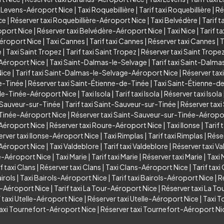
i Levens-Aéroport Nice
|
Taxi Roquebillière
|
Tarif taxi Roquebillière
|
Ré
ce
|
Réserver taxi Roquebillière-Aéroport Nice
|
Taxi Belvédère
|
Tarif t
oport Nice
|
Réserver taxi Belvédère-Aéroport Nice
|
Taxi Nice
|
Tarif ta
Aéroport Nice
|
Taxi Cannes
|
Tarif taxi Cannes
|
Réserver taxi Cannes
|
T
e
|
Taxi Saint Tropez
|
Tarif taxi Saint Tropez
|
Réserver taxi Saint Trope
-Aéroport Nice
|
Taxi Saint-Dalmas-le-Selvage
|
Tarif taxi Saint-Dalm
Nice
|
Tarif taxi Saint-Dalmas-le-Selvage-Aéroport Nice
|
Réserver tax
de-Tinée
|
Réserver taxi Saint-Étienne-de-Tinée
|
Taxi Saint-Étienne-d
-de-Tinée-Aéroport Nice
|
Taxi Isola
|
Tarif taxi Isola
|
Réserver taxi Isola
-Sauveur-sur-Tinée
|
Tarif taxi Saint-Sauveur-sur-Tinée
|
Réserver tax
-Tinée-Aéroport Nice
|
Réserver taxi Saint-Sauveur-sur-Tinée-Aéropo
-Aéroport Nice
|
Réserver taxi Roure-Aéroport Nice
|
Taxi Ilonse
|
Tarif 
erver taxi Ilonse-Aéroport Nice
|
Taxi Rimplas
|
Tarif taxi Rimplas
|
Réser
-Aéroport Nice
|
Taxi Valdeblore
|
Tarif taxi Valdeblore
|
Réserver taxi V
re-Aéroport Nice
|
Taxi Marie
|
Tarif taxi Marie
|
Réserver taxi Marie
|
Taxi 
f taxi Clans
|
Réserver taxi Clans
|
Taxi Clans-Aéroport Nice
|
Tarif tax
irols
|
Taxi Bairols-Aéroport Nice
|
Tarif taxi Bairols-Aéroport Nice
|
R
r-Aéroport Nice
|
Tarif taxi La Tour-Aéroport Nice
|
Réserver taxi La T
f taxi Utelle-Aéroport Nice
|
Réserver taxi Utelle-Aéroport Nice
|
Taxi T
taxi Tournefort-Aéroport Nice
|
Réserver taxi Tournefort-Aéroport Ni