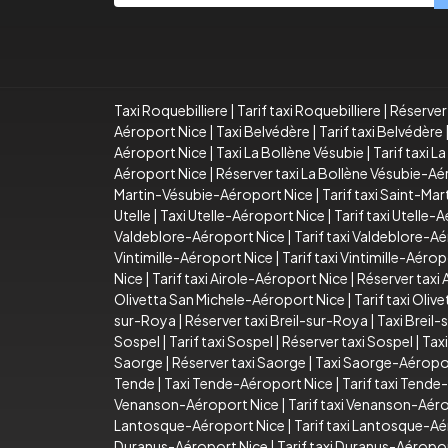
Taxi Roquebilliere
|
Tarif taxi Roquebilliere
|
Réserver 
Aéroport Nice
|
Taxi Belvédère
|
Tarif taxi Belvédère
Aéroport Nice
|
Taxi La Bollène Vésubie
|
Tarif taxi L
Aéroport Nice
|
Réserver taxi La Bollène Vésubie-A
Martin-Vésubie-Aéroport Nice
|
Tarif taxi Saint-Ma
Utelle
|
Taxi Utelle-Aéroport Nice
|
Tarif taxi Utelle-
Valdeblore-Aéroport Nice
|
Tarif taxi Valdeblore-A
Vintimille-Aéroport Nice
|
Tarif taxi Vintimille-Aéro
Nice
|
Tarif taxi Airole-Aéroport Nice
|
Réserver taxi
Olivetta San Michele-Aéroport Nice
|
Tarif taxi Oli
sur-Roya
|
Réserver taxi Breil-sur-Roya
|
Taxi Breil
Sospel
|
Tarif taxi Sospel
|
Réserver taxi Sospel
|
Tax
Saorge
|
Réserver taxi Saorge
|
Taxi Saorge-Aéropo
Tende
|
Taxi Tende-Aéroport Nice
|
Tarif taxi Tend
Venanson-Aéroport Nice
|
Tarif taxi Venanson-Aér
Lantosque-Aéroport Nice
|
Tarif taxi Lantosque-A
Duranus-Aéroport Nice
|
Tarif taxi Duranus-Aéropo