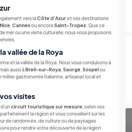
Azur
également vers la
Côte d’Azur
et ses destinations
Nice
,
Cannes
ou encore
Saint-Tropez
. Que ce
de mer ou une visite culturelle, nous vous proposons
 envies.
la vallée de la Roya
ienne et la vallée de la Roya. Nous vous conduisons à
 mais aussi à
Breil-sur-Roya
,
Saorge
,
Sospel
ou
 mêler gastronomie italienne, artisanat local et
vos visites
r d’un
circuit touristique sur mesure
, selon vos
arfaitement la région et vous conseillent sur les
teur de randonnée, de culture ou de paysages
vre pour rendre votre découverte de la région