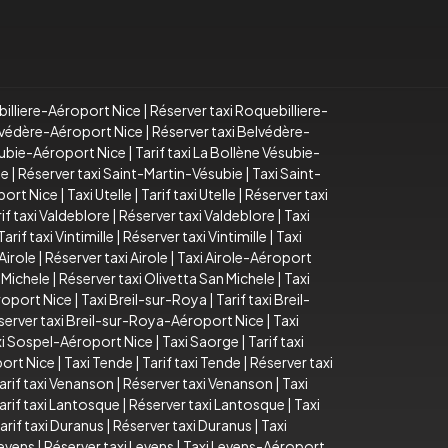
billiere-Aéroport Nice
|
Réserver taxi Roquebilliere-
elvédère-Aéroport Nice
|
Réserver taxi Belvédère-
subie-Aéroport Nice
|
Tarif taxi La Bollène Vésubie-
ie
|
Réserver taxi Saint-Martin-Vésubie
|
Taxi Saint-
port Nice
|
Taxi Utelle
|
Tarif taxi Utelle
|
Réserver taxi
if taxi Valdeblore
|
Réserver taxi Valdeblore
|
Taxi
Tarif taxi Vintimille
|
Réserver taxi Vintimille
|
Taxi
 Airole
|
Réserver taxi Airole
|
Taxi Airole-Aéroport
n Michele
|
Réserver taxi Olivetta San Michele
|
Taxi
roport Nice
|
Taxi Breil-sur-Roya
|
Tarif taxi Breil-
server taxi Breil-sur-Roya-Aéroport Nice
|
Taxi
xi Sospel-Aéroport Nice
|
Taxi Saorge
|
Tarif taxi
ort Nice
|
Taxi Tende
|
Tarif taxi Tende
|
Réserver taxi
arif taxi Venanson
|
Réserver taxi Venanson
|
Taxi
arif taxi Lantosque
|
Réserver taxi Lantosque
|
Taxi
arif taxi Duranus
|
Réserver taxi Duranus
|
Taxi
Levens
|
Réserver taxi Levens
|
Taxi Levens-Aéroport