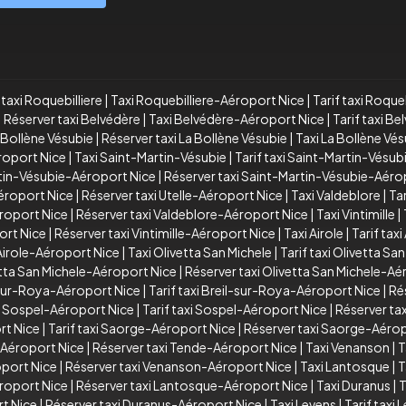
taxi Roquebilliere
|
Taxi Roquebilliere-Aéroport Nice
|
Tarif taxi Roque
|
Réserver taxi Belvédère
|
Taxi Belvédère-Aéroport Nice
|
Tarif taxi B
a Bollène Vésubie
|
Réserver taxi La Bollène Vésubie
|
Taxi La Bollène Vé
éroport Nice
|
Taxi Saint-Martin-Vésubie
|
Tarif taxi Saint-Martin-Vésub
rtin-Vésubie-Aéroport Nice
|
Réserver taxi Saint-Martin-Vésubie-Aéro
Aéroport Nice
|
Réserver taxi Utelle-Aéroport Nice
|
Taxi Valdeblore
|
Tar
éroport Nice
|
Réserver taxi Valdeblore-Aéroport Nice
|
Taxi Vintimille
|
port Nice
|
Réserver taxi Vintimille-Aéroport Nice
|
Taxi Airole
|
Tarif taxi
 Airole-Aéroport Nice
|
Taxi Olivetta San Michele
|
Tarif taxi Olivetta Sa
vetta San Michele-Aéroport Nice
|
Réserver taxi Olivetta San Michele-Aé
-sur-Roya-Aéroport Nice
|
Tarif taxi Breil-sur-Roya-Aéroport Nice
|
Ré
i Sospel-Aéroport Nice
|
Tarif taxi Sospel-Aéroport Nice
|
Réserver ta
rt Nice
|
Tarif taxi Saorge-Aéroport Nice
|
Réserver taxi Saorge-Aérop
e-Aéroport Nice
|
Réserver taxi Tende-Aéroport Nice
|
Taxi Venanson
|
T
oport Nice
|
Réserver taxi Venanson-Aéroport Nice
|
Taxi Lantosque
|
T
éroport Nice
|
Réserver taxi Lantosque-Aéroport Nice
|
Taxi Duranus
|
T
rt Nice
|
Réserver taxi Duranus-Aéroport Nice
|
Taxi Levens
|
Tarif taxi 