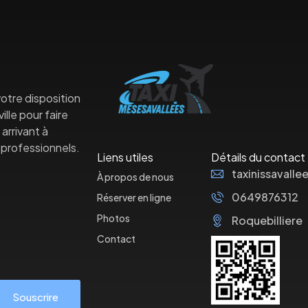
otre disposition
lle pour faire
arrivant à
professionnels.
Liens utiles
Détails du contact
taxinissaval
À propos de nous
0649876312
Réserver en ligne
Photos
Roquebilliere
Contact
Souscrire