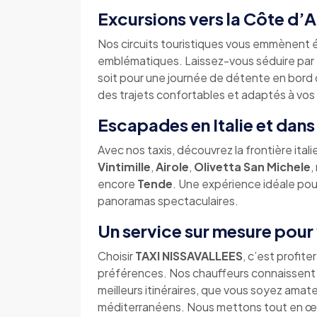
Excursions vers la Côte d’
Nos circuits touristiques vous emmènent 
emblématiques. Laissez-vous séduire par
soit pour une journée de détente en bord 
des trajets confortables et adaptés à vos
Escapades en Italie et dans 
Avec nos taxis, découvrez la frontière ital
Vintimille
,
Airole
,
Olivetta San Michele
,
encore
Tende
. Une expérience idéale pour
panoramas spectaculaires.
Un service sur mesure pour 
Choisir
TAXI NISSAVALLEES
, c’est profite
préférences. Nos chauffeurs connaissent p
meilleurs itinéraires, que vous soyez ama
méditerranéens. Nous mettons tout en œu