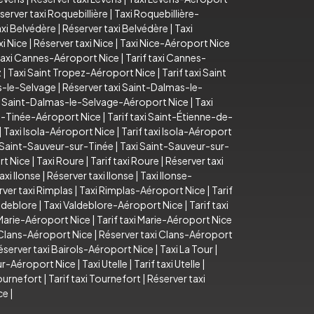
server taxi Roquebillière
|
Taxi Roquebillière-
axi Belvédère
|
Réserver taxi Belvédère
|
Taxi
xi Nice
|
Réserver taxi Nice
|
Taxi Nice-Aéroport Nice
axi Cannes-Aéroport Nice
|
Tarif taxi Cannes-
z
|
Taxi Saint Tropez-Aéroport Nice
|
Tarif taxi Saint
as-le-Selvage
|
Réserver taxi Saint-Dalmas-le-
i Saint-Dalmas-le-Selvage-Aéroport Nice
|
Taxi
e-Tinée-Aéroport Nice
|
Tarif taxi Saint-Étienne-de-
|
Taxi Isola-Aéroport Nice
|
Tarif taxi Isola-Aéroport
i Saint-Sauveur-sur-Tinée
|
Taxi Saint-Sauveur-sur-
rt Nice
|
Taxi Roure
|
Tarif taxi Roure
|
Réserver taxi
taxi Ilonse
|
Réserver taxi Ilonse
|
Taxi Ilonse-
ver taxi Rimplas
|
Taxi Rimplas-Aéroport Nice
|
Tarif
aldeblore
|
Taxi Valdeblore-Aéroport Nice
|
Tarif taxi
Marie-Aéroport Nice
|
Tarif taxi Marie-Aéroport Nice
i Clans-Aéroport Nice
|
Réserver taxi Clans-Aéroport
éserver taxi Bairols-Aéroport Nice
|
Taxi La Tour
|
our-Aéroport Nice
|
Taxi Utelle
|
Tarif taxi Utelle
|
ournefort
|
Tarif taxi Tournefort
|
Réserver taxi
ce
|