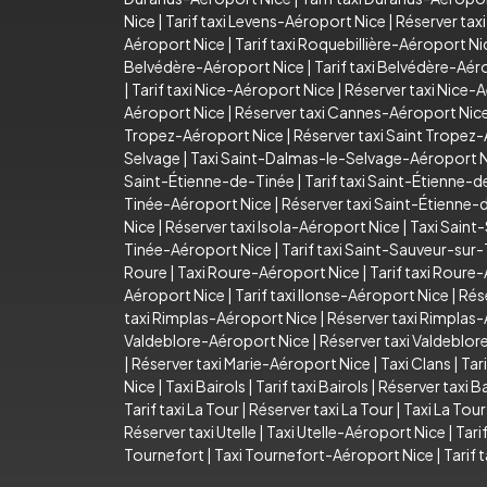
Nice
|
Tarif taxi Levens-Aéroport Nice
|
Réserver tax
Aéroport Nice
|
Tarif taxi Roquebillière-Aéroport Ni
Belvédère-Aéroport Nice
|
Tarif taxi Belvédère-Aér
|
Tarif taxi Nice-Aéroport Nice
|
Réserver taxi Nice-
Aéroport Nice
|
Réserver taxi Cannes-Aéroport Nic
Tropez-Aéroport Nice
|
Réserver taxi Saint Tropez
Selvage
|
Taxi Saint-Dalmas-le-Selvage-Aéroport 
Saint-Étienne-de-Tinée
|
Tarif taxi Saint-Étienne-
Tinée-Aéroport Nice
|
Réserver taxi Saint-Étienne
Nice
|
Réserver taxi Isola-Aéroport Nice
|
Taxi Saint
Tinée-Aéroport Nice
|
Tarif taxi Saint-Sauveur-sur
Roure
|
Taxi Roure-Aéroport Nice
|
Tarif taxi Roure
Aéroport Nice
|
Tarif taxi Ilonse-Aéroport Nice
|
Rés
taxi Rimplas-Aéroport Nice
|
Réserver taxi Rimplas
Valdeblore-Aéroport Nice
|
Réserver taxi Valdeblo
|
Réserver taxi Marie-Aéroport Nice
|
Taxi Clans
|
Tari
Nice
|
Taxi Bairols
|
Tarif taxi Bairols
|
Réserver taxi Ba
Tarif taxi La Tour
|
Réserver taxi La Tour
|
Taxi La Tou
Réserver taxi Utelle
|
Taxi Utelle-Aéroport Nice
|
Tari
Tournefort
|
Taxi Tournefort-Aéroport Nice
|
Tarif 