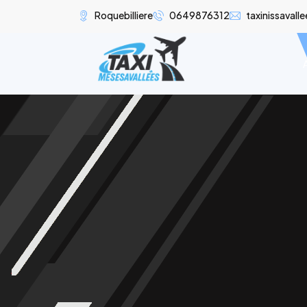
Roquebilliere
0649876312
taxinissaval