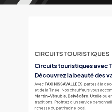
CIRCUITS TOURISTIQUES
Circuits touristiques ave
Découvrez la beauté des va
Avec
TAXI NISSAVALLEES
, partez à la d
et de la Tinée. Nos chauffeurs vous acco
Martin-Vésubie
,
Belvédère
,
Utelle
ou e
traditions. Profitez d’un service personna
richesse du patrimoine local.