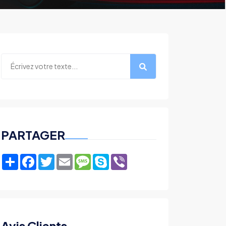
PARTAGER
Share
Facebook
Twitter
Email
Message
Skype
Viber
Avis Clients