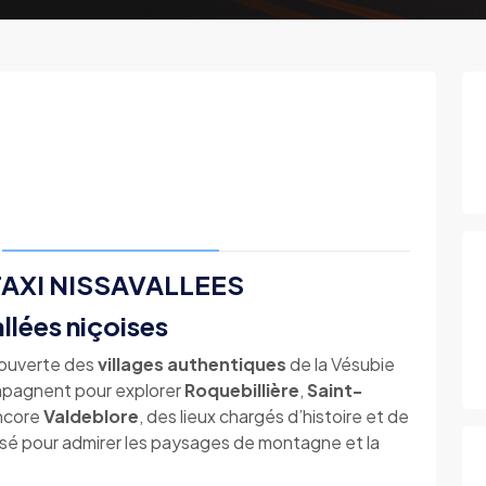
c TAXI NISSAVALLEES
llées niçoises
écouverte des
villages authentiques
de la Vésubie
mpagnent pour explorer
Roquebillière
,
Saint-
ncore
Valdeblore
, des lieux chargés d’histoire et de
lisé pour admirer les paysages de montagne et la