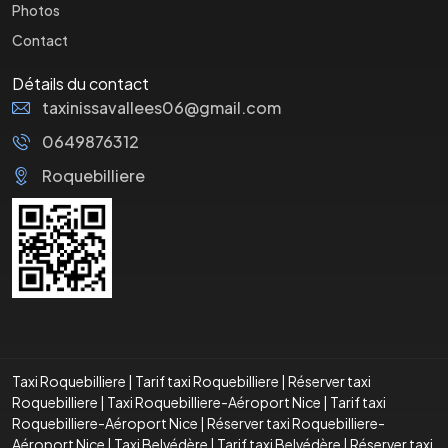
Photos
Contact
Détails du contact
taxinissavallees06@gmail.com
0649876312
Roquebilliere
Taxi Roquebilliere
|
Tarif taxi Roquebilliere
|
Réserver taxi
Roquebilliere
|
Taxi Roquebilliere-Aéroport Nice
|
Tarif taxi
Roquebilliere-Aéroport Nice
|
Réserver taxi Roquebilliere-
Aéroport Nice
|
Taxi Belvédère
|
Tarif taxi Belvédère
|
Réserver taxi