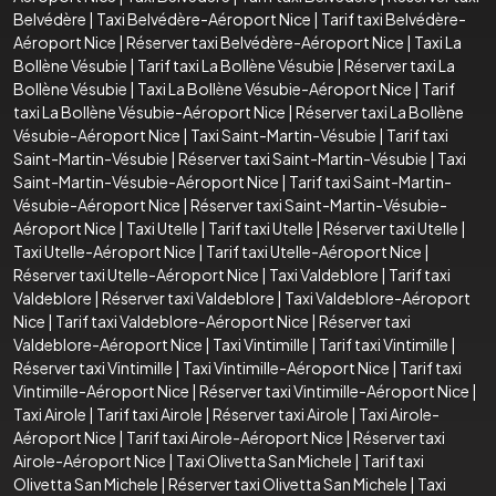
Belvédère
|
Taxi Belvédère-Aéroport Nice
|
Tarif taxi Belvédère-
Aéroport Nice
|
Réserver taxi Belvédère-Aéroport Nice
|
Taxi La
Bollène Vésubie
|
Tarif taxi La Bollène Vésubie
|
Réserver taxi La
Bollène Vésubie
|
Taxi La Bollène Vésubie-Aéroport Nice
|
Tarif
taxi La Bollène Vésubie-Aéroport Nice
|
Réserver taxi La Bollène
Vésubie-Aéroport Nice
|
Taxi Saint-Martin-Vésubie
|
Tarif taxi
Saint-Martin-Vésubie
|
Réserver taxi Saint-Martin-Vésubie
|
Taxi
Saint-Martin-Vésubie-Aéroport Nice
|
Tarif taxi Saint-Martin-
Vésubie-Aéroport Nice
|
Réserver taxi Saint-Martin-Vésubie-
Aéroport Nice
|
Taxi Utelle
|
Tarif taxi Utelle
|
Réserver taxi Utelle
|
Taxi Utelle-Aéroport Nice
|
Tarif taxi Utelle-Aéroport Nice
|
Réserver taxi Utelle-Aéroport Nice
|
Taxi Valdeblore
|
Tarif taxi
Valdeblore
|
Réserver taxi Valdeblore
|
Taxi Valdeblore-Aéroport
Nice
|
Tarif taxi Valdeblore-Aéroport Nice
|
Réserver taxi
Valdeblore-Aéroport Nice
|
Taxi Vintimille
|
Tarif taxi Vintimille
|
Réserver taxi Vintimille
|
Taxi Vintimille-Aéroport Nice
|
Tarif taxi
Vintimille-Aéroport Nice
|
Réserver taxi Vintimille-Aéroport Nice
|
Taxi Airole
|
Tarif taxi Airole
|
Réserver taxi Airole
|
Taxi Airole-
Aéroport Nice
|
Tarif taxi Airole-Aéroport Nice
|
Réserver taxi
Airole-Aéroport Nice
|
Taxi Olivetta San Michele
|
Tarif taxi
Olivetta San Michele
|
Réserver taxi Olivetta San Michele
|
Taxi