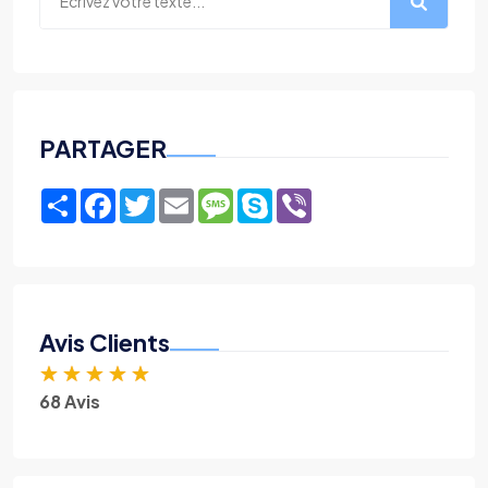
PARTAGER
Share
Facebook
Twitter
Email
Message
Skype
Viber
Avis Clients
★
★
★
★
★
68 Avis