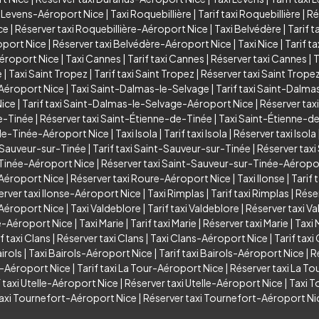
i Levens-Aéroport Nice
|
Taxi Roquebillière
|
Tarif taxi Roquebillière
|
Ré
ce
|
Réserver taxi Roquebillière-Aéroport Nice
|
Taxi Belvédère
|
Tarif t
oport Nice
|
Réserver taxi Belvédère-Aéroport Nice
|
Taxi Nice
|
Tarif ta
Aéroport Nice
|
Taxi Cannes
|
Tarif taxi Cannes
|
Réserver taxi Cannes
|
T
e
|
Taxi Saint Tropez
|
Tarif taxi Saint Tropez
|
Réserver taxi Saint Trope
-Aéroport Nice
|
Taxi Saint-Dalmas-le-Selvage
|
Tarif taxi Saint-Dalm
Nice
|
Tarif taxi Saint-Dalmas-le-Selvage-Aéroport Nice
|
Réserver tax
de-Tinée
|
Réserver taxi Saint-Étienne-de-Tinée
|
Taxi Saint-Étienne-d
-de-Tinée-Aéroport Nice
|
Taxi Isola
|
Tarif taxi Isola
|
Réserver taxi Isola
-Sauveur-sur-Tinée
|
Tarif taxi Saint-Sauveur-sur-Tinée
|
Réserver tax
-Tinée-Aéroport Nice
|
Réserver taxi Saint-Sauveur-sur-Tinée-Aéropo
-Aéroport Nice
|
Réserver taxi Roure-Aéroport Nice
|
Taxi Ilonse
|
Tarif 
erver taxi Ilonse-Aéroport Nice
|
Taxi Rimplas
|
Tarif taxi Rimplas
|
Réser
-Aéroport Nice
|
Taxi Valdeblore
|
Tarif taxi Valdeblore
|
Réserver taxi V
re-Aéroport Nice
|
Taxi Marie
|
Tarif taxi Marie
|
Réserver taxi Marie
|
Taxi 
f taxi Clans
|
Réserver taxi Clans
|
Taxi Clans-Aéroport Nice
|
Tarif tax
irols
|
Taxi Bairols-Aéroport Nice
|
Tarif taxi Bairols-Aéroport Nice
|
R
r-Aéroport Nice
|
Tarif taxi La Tour-Aéroport Nice
|
Réserver taxi La T
f taxi Utelle-Aéroport Nice
|
Réserver taxi Utelle-Aéroport Nice
|
Taxi T
taxi Tournefort-Aéroport Nice
|
Réserver taxi Tournefort-Aéroport Ni