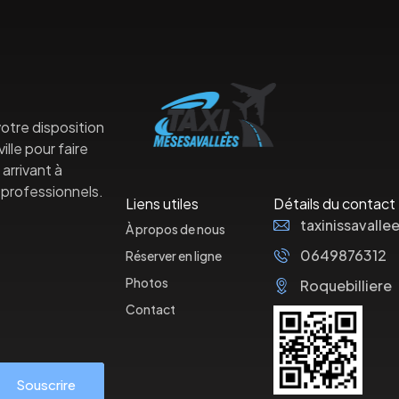
otre disposition
lle pour faire
arrivant à
professionnels.
Liens utiles
Détails du contact
taxinissaval
À propos de nous
0649876312
Réserver en ligne
Photos
Roquebilliere
Contact
Souscrire