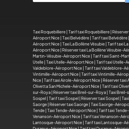
Taxi Roquebilliere
|
Tarif taxi Roquebilliere
|
Réserver 
Aéroport Nice
|
Taxi Belvédère
|
Tarif taxi Belvédère
Aéroport Nice
|
Taxi La Bollène Vésubie
|
Tarif taxi L
Aéroport Nice
|
Réserver taxi La Bollène Vésubie-A
Martin-Vésubie-Aéroport Nice
|
Tarif taxi Saint-Ma
Utelle
|
Taxi Utelle-Aéroport Nice
|
Tarif taxi Utelle-
Valdeblore-Aéroport Nice
|
Tarif taxi Valdeblore-A
Vintimille-Aéroport Nice
|
Tarif taxi Vintimille-Aéro
Nice
|
Tarif taxi Airole-Aéroport Nice
|
Réserver taxi
Olivetta San Michele-Aéroport Nice
|
Tarif taxi Oli
sur-Roya
|
Réserver taxi Breil-sur-Roya
|
Taxi Breil
Sospel
|
Tarif taxi Sospel
|
Réserver taxi Sospel
|
Tax
Saorge
|
Réserver taxi Saorge
|
Taxi Saorge-Aéropo
Tende
|
Taxi Tende-Aéroport Nice
|
Tarif taxi Tend
Venanson-Aéroport Nice
|
Tarif taxi Venanson-Aér
Lantosque-Aéroport Nice
|
Tarif taxi Lantosque-A
Duranus-Aéroport Nice
|
Tarif taxi Duranus-Aéropo