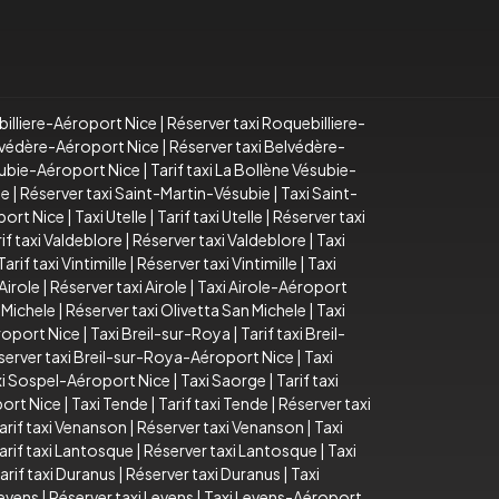
billiere-Aéroport Nice
|
Réserver taxi Roquebilliere-
elvédère-Aéroport Nice
|
Réserver taxi Belvédère-
subie-Aéroport Nice
|
Tarif taxi La Bollène Vésubie-
ie
|
Réserver taxi Saint-Martin-Vésubie
|
Taxi Saint-
port Nice
|
Taxi Utelle
|
Tarif taxi Utelle
|
Réserver taxi
if taxi Valdeblore
|
Réserver taxi Valdeblore
|
Taxi
Tarif taxi Vintimille
|
Réserver taxi Vintimille
|
Taxi
 Airole
|
Réserver taxi Airole
|
Taxi Airole-Aéroport
n Michele
|
Réserver taxi Olivetta San Michele
|
Taxi
roport Nice
|
Taxi Breil-sur-Roya
|
Tarif taxi Breil-
server taxi Breil-sur-Roya-Aéroport Nice
|
Taxi
xi Sospel-Aéroport Nice
|
Taxi Saorge
|
Tarif taxi
ort Nice
|
Taxi Tende
|
Tarif taxi Tende
|
Réserver taxi
arif taxi Venanson
|
Réserver taxi Venanson
|
Taxi
arif taxi Lantosque
|
Réserver taxi Lantosque
|
Taxi
arif taxi Duranus
|
Réserver taxi Duranus
|
Taxi
Levens
|
Réserver taxi Levens
|
Taxi Levens-Aéroport