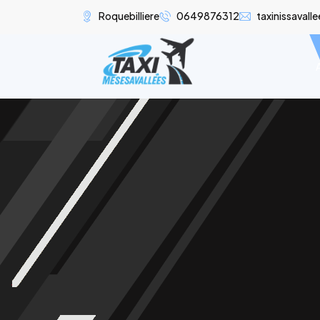
Roquebilliere
0649876312
taxinissaval