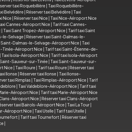
server taxi Roquebillière
|
Taxi Roquebillière-
axi Belvédère
|
Réserver taxi Belvédère
|
Taxi
xi Nice
|
Réserver taxi Nice
|
Taxi Nice-Aéroport Nice
axi Cannes-Aéroport Nice
|
Tarif taxi Cannes-
z
|
Taxi Saint Tropez-Aéroport Nice
|
Tarif taxi Saint
as-le-Selvage
|
Réserver taxi Saint-Dalmas-le-
i Saint-Dalmas-le-Selvage-Aéroport Nice
|
Taxi
e-Tinée-Aéroport Nice
|
Tarif taxi Saint-Étienne-de-
|
Taxi Isola-Aéroport Nice
|
Tarif taxi Isola-Aéroport
i Saint-Sauveur-sur-Tinée
|
Taxi Saint-Sauveur-sur-
rt Nice
|
Taxi Roure
|
Tarif taxi Roure
|
Réserver taxi
taxi Ilonse
|
Réserver taxi Ilonse
|
Taxi Ilonse-
ver taxi Rimplas
|
Taxi Rimplas-Aéroport Nice
|
Tarif
aldeblore
|
Taxi Valdeblore-Aéroport Nice
|
Tarif taxi
Marie-Aéroport Nice
|
Tarif taxi Marie-Aéroport Nice
i Clans-Aéroport Nice
|
Réserver taxi Clans-Aéroport
éserver taxi Bairols-Aéroport Nice
|
Taxi La Tour
|
our-Aéroport Nice
|
Taxi Utelle
|
Tarif taxi Utelle
|
ournefort
|
Tarif taxi Tournefort
|
Réserver taxi
ce
|