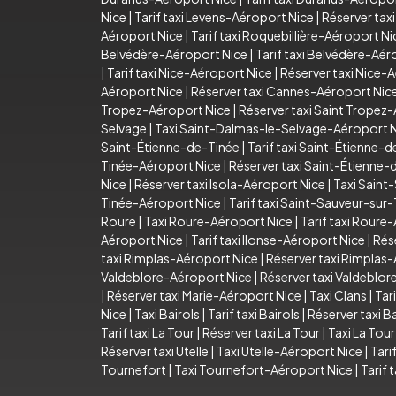
Nice
|
Tarif taxi Levens-Aéroport Nice
|
Réserver tax
Aéroport Nice
|
Tarif taxi Roquebillière-Aéroport Ni
Belvédère-Aéroport Nice
|
Tarif taxi Belvédère-Aér
|
Tarif taxi Nice-Aéroport Nice
|
Réserver taxi Nice-
Aéroport Nice
|
Réserver taxi Cannes-Aéroport Nic
Tropez-Aéroport Nice
|
Réserver taxi Saint Tropez
Selvage
|
Taxi Saint-Dalmas-le-Selvage-Aéroport 
Saint-Étienne-de-Tinée
|
Tarif taxi Saint-Étienne-
Tinée-Aéroport Nice
|
Réserver taxi Saint-Étienne
Nice
|
Réserver taxi Isola-Aéroport Nice
|
Taxi Saint
Tinée-Aéroport Nice
|
Tarif taxi Saint-Sauveur-sur
Roure
|
Taxi Roure-Aéroport Nice
|
Tarif taxi Roure
Aéroport Nice
|
Tarif taxi Ilonse-Aéroport Nice
|
Rés
taxi Rimplas-Aéroport Nice
|
Réserver taxi Rimplas
Valdeblore-Aéroport Nice
|
Réserver taxi Valdeblo
|
Réserver taxi Marie-Aéroport Nice
|
Taxi Clans
|
Tari
Nice
|
Taxi Bairols
|
Tarif taxi Bairols
|
Réserver taxi Ba
Tarif taxi La Tour
|
Réserver taxi La Tour
|
Taxi La Tou
Réserver taxi Utelle
|
Taxi Utelle-Aéroport Nice
|
Tari
Tournefort
|
Taxi Tournefort-Aéroport Nice
|
Tarif 