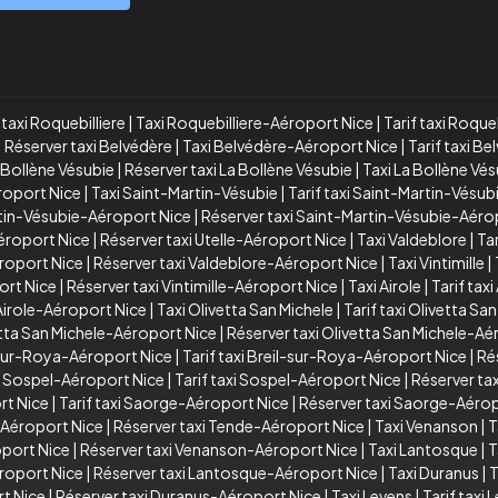
taxi Roquebilliere
|
Taxi Roquebilliere-Aéroport Nice
|
Tarif taxi Roque
|
Réserver taxi Belvédère
|
Taxi Belvédère-Aéroport Nice
|
Tarif taxi B
a Bollène Vésubie
|
Réserver taxi La Bollène Vésubie
|
Taxi La Bollène Vé
éroport Nice
|
Taxi Saint-Martin-Vésubie
|
Tarif taxi Saint-Martin-Vésub
rtin-Vésubie-Aéroport Nice
|
Réserver taxi Saint-Martin-Vésubie-Aéro
Aéroport Nice
|
Réserver taxi Utelle-Aéroport Nice
|
Taxi Valdeblore
|
Tar
éroport Nice
|
Réserver taxi Valdeblore-Aéroport Nice
|
Taxi Vintimille
|
port Nice
|
Réserver taxi Vintimille-Aéroport Nice
|
Taxi Airole
|
Tarif taxi
 Airole-Aéroport Nice
|
Taxi Olivetta San Michele
|
Tarif taxi Olivetta Sa
vetta San Michele-Aéroport Nice
|
Réserver taxi Olivetta San Michele-Aé
-sur-Roya-Aéroport Nice
|
Tarif taxi Breil-sur-Roya-Aéroport Nice
|
Ré
i Sospel-Aéroport Nice
|
Tarif taxi Sospel-Aéroport Nice
|
Réserver ta
rt Nice
|
Tarif taxi Saorge-Aéroport Nice
|
Réserver taxi Saorge-Aérop
e-Aéroport Nice
|
Réserver taxi Tende-Aéroport Nice
|
Taxi Venanson
|
T
oport Nice
|
Réserver taxi Venanson-Aéroport Nice
|
Taxi Lantosque
|
T
éroport Nice
|
Réserver taxi Lantosque-Aéroport Nice
|
Taxi Duranus
|
T
rt Nice
|
Réserver taxi Duranus-Aéroport Nice
|
Taxi Levens
|
Tarif taxi 