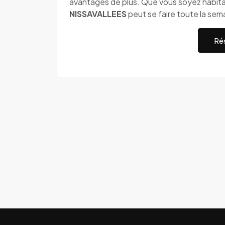
avantages de plus. Que vous soyez habitan
NISSAVALLEES
peut se faire toute la sema
Rés