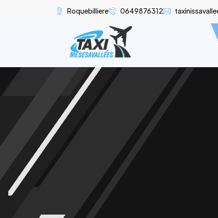
Roquebilliere
0649876312
taxinissaval