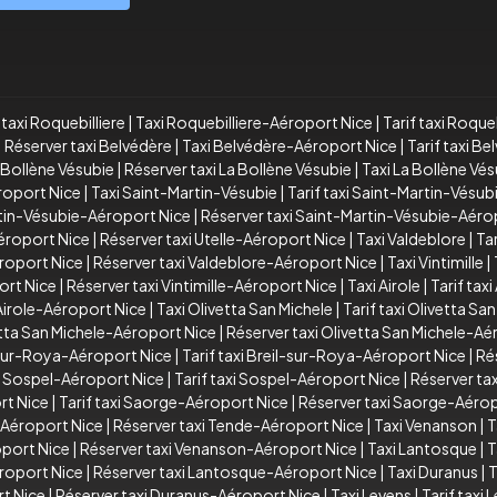
taxi Roquebilliere
|
Taxi Roquebilliere-Aéroport Nice
|
Tarif taxi Roque
|
Réserver taxi Belvédère
|
Taxi Belvédère-Aéroport Nice
|
Tarif taxi B
a Bollène Vésubie
|
Réserver taxi La Bollène Vésubie
|
Taxi La Bollène Vé
éroport Nice
|
Taxi Saint-Martin-Vésubie
|
Tarif taxi Saint-Martin-Vésub
rtin-Vésubie-Aéroport Nice
|
Réserver taxi Saint-Martin-Vésubie-Aéro
Aéroport Nice
|
Réserver taxi Utelle-Aéroport Nice
|
Taxi Valdeblore
|
Tar
éroport Nice
|
Réserver taxi Valdeblore-Aéroport Nice
|
Taxi Vintimille
|
port Nice
|
Réserver taxi Vintimille-Aéroport Nice
|
Taxi Airole
|
Tarif taxi
 Airole-Aéroport Nice
|
Taxi Olivetta San Michele
|
Tarif taxi Olivetta Sa
vetta San Michele-Aéroport Nice
|
Réserver taxi Olivetta San Michele-Aé
-sur-Roya-Aéroport Nice
|
Tarif taxi Breil-sur-Roya-Aéroport Nice
|
Ré
i Sospel-Aéroport Nice
|
Tarif taxi Sospel-Aéroport Nice
|
Réserver ta
rt Nice
|
Tarif taxi Saorge-Aéroport Nice
|
Réserver taxi Saorge-Aérop
e-Aéroport Nice
|
Réserver taxi Tende-Aéroport Nice
|
Taxi Venanson
|
T
oport Nice
|
Réserver taxi Venanson-Aéroport Nice
|
Taxi Lantosque
|
T
éroport Nice
|
Réserver taxi Lantosque-Aéroport Nice
|
Taxi Duranus
|
T
rt Nice
|
Réserver taxi Duranus-Aéroport Nice
|
Taxi Levens
|
Tarif taxi 