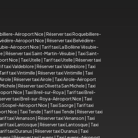
billiere-Aéroport Nice
|
Réserver taxi Roquebilliere-
elvédère-Aéroport Nice
|
Réserver taxi Belvédère-
subie-Aéroport Nice
|
Tarif taxi La Bollène Vésubie-
ie
|
Réserver taxi Saint-Martin-Vésubie
|
Taxi Saint-
port Nice
|
Taxi Utelle
|
Tarif taxi Utelle
|
Réserver taxi
if taxi Valdeblore
|
Réserver taxi Valdeblore
|
Taxi
Tarif taxi Vintimille
|
Réserver taxi Vintimille
|
Taxi
 Airole
|
Réserver taxi Airole
|
Taxi Airole-Aéroport
n Michele
|
Réserver taxi Olivetta San Michele
|
Taxi
roport Nice
|
Taxi Breil-sur-Roya
|
Tarif taxi Breil-
server taxi Breil-sur-Roya-Aéroport Nice
|
Taxi
xi Sospel-Aéroport Nice
|
Taxi Saorge
|
Tarif taxi
ort Nice
|
Taxi Tende
|
Tarif taxi Tende
|
Réserver taxi
arif taxi Venanson
|
Réserver taxi Venanson
|
Taxi
arif taxi Lantosque
|
Réserver taxi Lantosque
|
Taxi
arif taxi Duranus
|
Réserver taxi Duranus
|
Taxi
Levens
|
Réserver taxi Levens
|
Taxi Levens-Aéroport