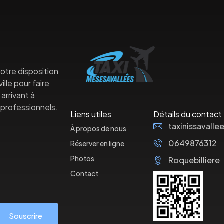
otre disposition
lle pour faire
arrivant à
professionnels.
Liens utiles
Détails du contact
taxinissaval
À propos de nous
0649876312
Réserver en ligne
Photos
Roquebilliere
Contact
Souscrire