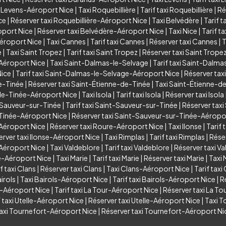
i Levens-Aéroport Nice
|
Taxi Roquebillière
|
Tarif taxi Roquebillière
|
Ré
ce
|
Réserver taxi Roquebillière-Aéroport Nice
|
Taxi Belvédère
|
Tarif t
oport Nice
|
Réserver taxi Belvédère-Aéroport Nice
|
Taxi Nice
|
Tarif ta
Aéroport Nice
|
Taxi Cannes
|
Tarif taxi Cannes
|
Réserver taxi Cannes
|
T
e
|
Taxi Saint Tropez
|
Tarif taxi Saint Tropez
|
Réserver taxi Saint Trope
-Aéroport Nice
|
Taxi Saint-Dalmas-le-Selvage
|
Tarif taxi Saint-Dalm
Nice
|
Tarif taxi Saint-Dalmas-le-Selvage-Aéroport Nice
|
Réserver tax
de-Tinée
|
Réserver taxi Saint-Étienne-de-Tinée
|
Taxi Saint-Étienne-d
-de-Tinée-Aéroport Nice
|
Taxi Isola
|
Tarif taxi Isola
|
Réserver taxi Isola
-Sauveur-sur-Tinée
|
Tarif taxi Saint-Sauveur-sur-Tinée
|
Réserver tax
-Tinée-Aéroport Nice
|
Réserver taxi Saint-Sauveur-sur-Tinée-Aéropo
-Aéroport Nice
|
Réserver taxi Roure-Aéroport Nice
|
Taxi Ilonse
|
Tarif 
erver taxi Ilonse-Aéroport Nice
|
Taxi Rimplas
|
Tarif taxi Rimplas
|
Réser
-Aéroport Nice
|
Taxi Valdeblore
|
Tarif taxi Valdeblore
|
Réserver taxi V
re-Aéroport Nice
|
Taxi Marie
|
Tarif taxi Marie
|
Réserver taxi Marie
|
Taxi 
f taxi Clans
|
Réserver taxi Clans
|
Taxi Clans-Aéroport Nice
|
Tarif tax
irols
|
Taxi Bairols-Aéroport Nice
|
Tarif taxi Bairols-Aéroport Nice
|
R
r-Aéroport Nice
|
Tarif taxi La Tour-Aéroport Nice
|
Réserver taxi La T
f taxi Utelle-Aéroport Nice
|
Réserver taxi Utelle-Aéroport Nice
|
Taxi T
taxi Tournefort-Aéroport Nice
|
Réserver taxi Tournefort-Aéroport Ni