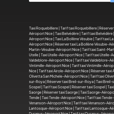
Taxi Roquebilliere
|
Tarif taxi Roquebilliere
|
Réserver 
Aéroport Nice
|
Taxi Belvédère
|
Tarif taxi Belvédère
Aéroport Nice
|
Taxi La Bollène Vésubie
|
Tarif taxi L
Aéroport Nice
|
Réserver taxi La Bollène Vésubie-A
Martin-Vésubie-Aéroport Nice
|
Tarif taxi Saint-Ma
Utelle
|
Taxi Utelle-Aéroport Nice
|
Tarif taxi Utelle-
Valdeblore-Aéroport Nice
|
Tarif taxi Valdeblore-A
Vintimille-Aéroport Nice
|
Tarif taxi Vintimille-Aéro
Nice
|
Tarif taxi Airole-Aéroport Nice
|
Réserver taxi
Olivetta San Michele-Aéroport Nice
|
Tarif taxi Oli
sur-Roya
|
Réserver taxi Breil-sur-Roya
|
Taxi Breil
Sospel
|
Tarif taxi Sospel
|
Réserver taxi Sospel
|
Tax
Saorge
|
Réserver taxi Saorge
|
Taxi Saorge-Aéropo
Tende
|
Taxi Tende-Aéroport Nice
|
Tarif taxi Tend
Venanson-Aéroport Nice
|
Tarif taxi Venanson-Aér
Lantosque-Aéroport Nice
|
Tarif taxi Lantosque-A
Duranus-Aéroport Nice
|
Tarif taxi Duranus-Aéropo