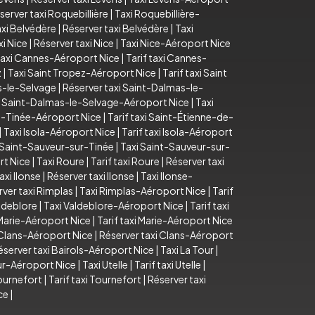
server taxi Roquebillière
|
Taxi Roquebillière-
axi Belvédère
|
Réserver taxi Belvédère
|
Taxi
xi Nice
|
Réserver taxi Nice
|
Taxi Nice-Aéroport Nice
axi Cannes-Aéroport Nice
|
Tarif taxi Cannes-
z
|
Taxi Saint Tropez-Aéroport Nice
|
Tarif taxi Saint
as-le-Selvage
|
Réserver taxi Saint-Dalmas-le-
i Saint-Dalmas-le-Selvage-Aéroport Nice
|
Taxi
e-Tinée-Aéroport Nice
|
Tarif taxi Saint-Étienne-de-
|
Taxi Isola-Aéroport Nice
|
Tarif taxi Isola-Aéroport
i Saint-Sauveur-sur-Tinée
|
Taxi Saint-Sauveur-sur-
rt Nice
|
Taxi Roure
|
Tarif taxi Roure
|
Réserver taxi
taxi Ilonse
|
Réserver taxi Ilonse
|
Taxi Ilonse-
ver taxi Rimplas
|
Taxi Rimplas-Aéroport Nice
|
Tarif
aldeblore
|
Taxi Valdeblore-Aéroport Nice
|
Tarif taxi
Marie-Aéroport Nice
|
Tarif taxi Marie-Aéroport Nice
i Clans-Aéroport Nice
|
Réserver taxi Clans-Aéroport
éserver taxi Bairols-Aéroport Nice
|
Taxi La Tour
|
our-Aéroport Nice
|
Taxi Utelle
|
Tarif taxi Utelle
|
ournefort
|
Tarif taxi Tournefort
|
Réserver taxi
ce
|