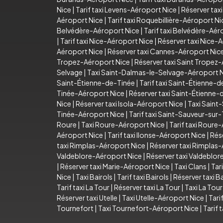
Nice
|
Tarif taxi Levens-Aéroport Nice
|
Réserver tax
Aéroport Nice
|
Tarif taxi Roquebillière-Aéroport Ni
Belvédère-Aéroport Nice
|
Tarif taxi Belvédère-Aér
|
Tarif taxi Nice-Aéroport Nice
|
Réserver taxi Nice-
Aéroport Nice
|
Réserver taxi Cannes-Aéroport Nic
Tropez-Aéroport Nice
|
Réserver taxi Saint Tropez
Selvage
|
Taxi Saint-Dalmas-le-Selvage-Aéroport 
Saint-Étienne-de-Tinée
|
Tarif taxi Saint-Étienne-
Tinée-Aéroport Nice
|
Réserver taxi Saint-Étienne
Nice
|
Réserver taxi Isola-Aéroport Nice
|
Taxi Saint
Tinée-Aéroport Nice
|
Tarif taxi Saint-Sauveur-sur
Roure
|
Taxi Roure-Aéroport Nice
|
Tarif taxi Roure
Aéroport Nice
|
Tarif taxi Ilonse-Aéroport Nice
|
Rés
taxi Rimplas-Aéroport Nice
|
Réserver taxi Rimplas
Valdeblore-Aéroport Nice
|
Réserver taxi Valdeblo
|
Réserver taxi Marie-Aéroport Nice
|
Taxi Clans
|
Tari
Nice
|
Taxi Bairols
|
Tarif taxi Bairols
|
Réserver taxi Ba
Tarif taxi La Tour
|
Réserver taxi La Tour
|
Taxi La Tou
Réserver taxi Utelle
|
Taxi Utelle-Aéroport Nice
|
Tari
Tournefort
|
Taxi Tournefort-Aéroport Nice
|
Tarif 